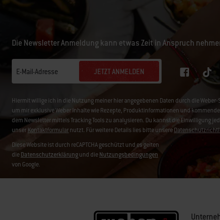
Die Newsletter Anmeldung kann etwas Zeit in Anspruch nehme
JETZT ANMELDEN
E-Mail-Adresse
Hiermit willige ich in die Nutzung meiner hier angegebenen Daten durch die We
um mir exklusive Weber Inhalte wie Rezepte, Produktinformationen und kommende 
dem Newsletter mittels Tracking Tools zu analysieren. Du kannst die Einwilligung je
unser
Kontaktformular
nutzt. Für weitere Details lies bitte unsere
Datenschutzrichtl
Diese Website ist durch reCAPTCHA geschützt und es gelten
die
Datenschutzerklärung
und die
Nutzungsbedingungen
von Google.
Unterne