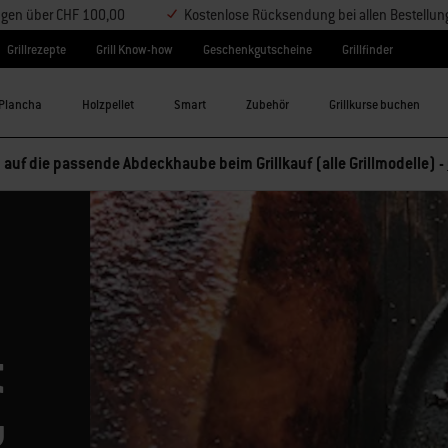
ungen über CHF 100,00
Kostenlose Rücksendung bei allen Bestellu
Grillrezepte
Grill Know-how
Geschenkgutscheine
Grillfinder
Plancha
Holzpellet
Smart
Zubehör
Grillkurse buchen
 auf die passende Abdeckhaube beim Grillkauf (alle Grillmodelle) -
t
g