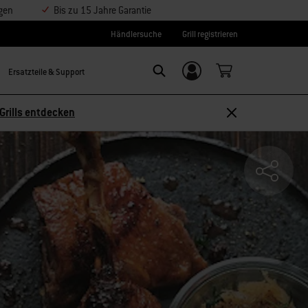
ngen
Bis zu 15 Jahre Garantie
Händlersuche
Grill registrieren
Ersatzteile & Support
Einloggen/
SEARCH
Weber-ID
Grills entdecken