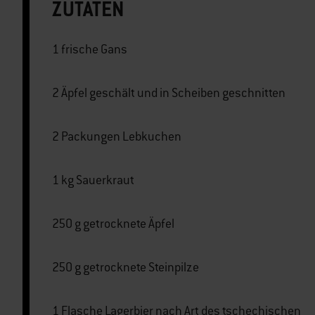
ZUTATEN
1 frische Gans
2 Äpfel geschält und in Scheiben geschnitten
2 Packungen Lebkuchen
1 kg Sauerkraut
250 g getrocknete Äpfel
250 g getrocknete Steinpilze
1 Flasche Lagerbier nach Art des tschechischen