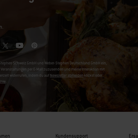
n.
ber-Stephen Schweiz GmbH und Weber-Stephen Deutschland GmbH ein,
Veranstaltungen per E-Mail zuzusenden und meine Interaktion mit
derzeit widerrufen, indem du auf
Newsletter abmelden
klickst oder
inie
.
hmen
Kundensupport
Ersa