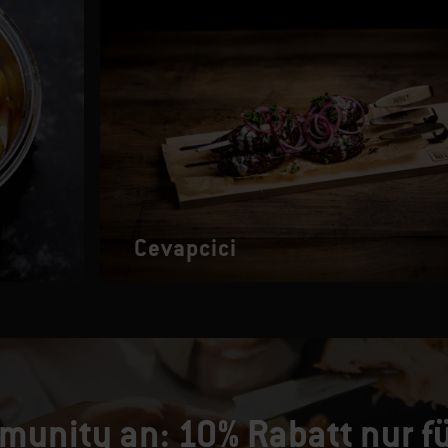
Cevapcici
munity an: 10% Rabatt nur fü