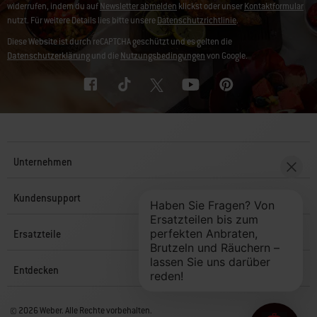
widerrufen, indem du auf
Newsletter abmelden
klickst oder unser
Kontaktformular
nutzt. Für weitere Details lies bitte unsere
Datenschutzrichtlinie
.
Diese Website ist durch reCAPTCHA geschützt und es gelten die
Datenschutzerklärung
und die
Nutzungsbedingungen
von Google.
Unternehmen
Kundensupport
Ersatzteile
Entdecken
© 2026 Weber. Alle Rechte vorbehalten.