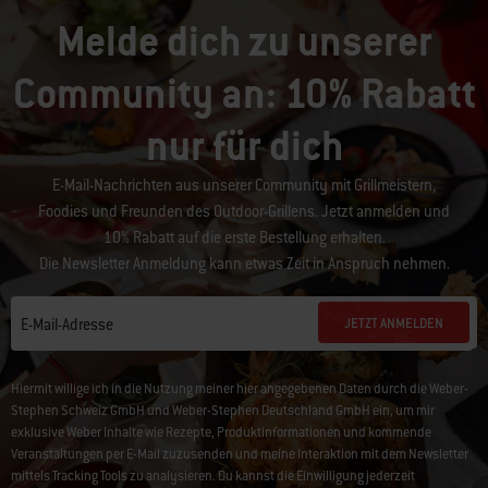
Melde dich zu unserer
Community an: 10% Rabatt
nur für dich
E-Mail-Nachrichten aus unserer Community mit Grillmeistern,
Foodies und Freunden des Outdoor-Grillens. Jetzt anmelden und
10% Rabatt auf die erste Bestellung erhalten.
Die Newsletter Anmeldung kann etwas Zeit in Anspruch nehmen.
JETZT ANMELDEN
E-Mail-Adresse
Hiermit willige ich in die Nutzung meiner hier angegebenen Daten durch die Weber-
Stephen Schweiz GmbH und Weber-Stephen Deutschland GmbH ein, um mir
exklusive Weber Inhalte wie Rezepte, Produktinformationen und kommende
Veranstaltungen per E-Mail zuzusenden und meine Interaktion mit dem Newsletter
mittels Tracking Tools zu analysieren. Du kannst die Einwilligung jederzeit