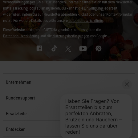
Veranstaltungen per E-Mail zuzusenden und meine Interaktion mit dem Newsletter
mittels Tracking Tools zu analysieren. Du kannst die Einwilligung jederzeit
widerrufen, indem du auf
Newsletter abmelden
klickst oder unser
Kontaktformular
nutzt. Für weitere Details lies bitte unsere
Datenschutzrichtlinie
.
Diese Website ist durch reCAPTCHA geschützt und es gelten die
Datenschutzerklärung
und die
Nutzungsbedingungen
von Google.
Unternehmen
Kundensupport
Ersatzteile
Entdecken