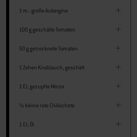
1 m.- große Aubergine
100 g geschälte Tomaten
50 g getrocknete Tomaten
1 Zehen Knoblauch, geschält
1 EL gezupfte Minze
½ kleine rote Chilischote
1 EL Öl