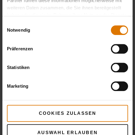
Partner führen diese Informationen möglicherweise mit
weiteren Daten zusammen, die Sie ihnen bereitgestellt
LISTE DRUCKEN
haben oder die sie im Rahmen Ihrer Nutzung der Dienste
gesammelt haben.
Einwilligungsauswahl
Notwendig
Präferenzen
Sei perfekt vorbereitet
Statistiken
Empfohlenes Zubehör
Marketing
COOKIES ZULASSEN
AUSWAHL ERLAUBEN