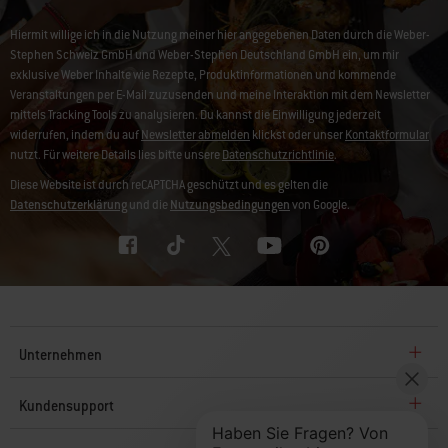
Hiermit willige ich in die Nutzung meiner hier angegebenen Daten durch die Weber-
Stephen Schweiz GmbH und Weber-Stephen Deutschland GmbH ein, um mir
exklusive Weber Inhalte wie Rezepte, Produktinformationen und kommende
Veranstaltungen per E-Mail zuzusenden und meine Interaktion mit dem Newsletter
mittels Tracking Tools zu analysieren. Du kannst die Einwilligung jederzeit
widerrufen, indem du auf
Newsletter abmelden
klickst oder unser
Kontaktformular
nutzt. Für weitere Details lies bitte unsere
Datenschutzrichtlinie
.
Diese Website ist durch reCAPTCHA geschützt und es gelten die
Datenschutzerklärung
und die
Nutzungsbedingungen
von Google.
Unternehmen
Kundensupport