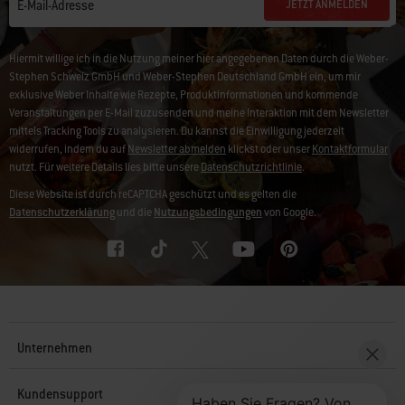
JETZT ANMELDEN
E-Mail-Adresse
Hiermit willige ich in die Nutzung meiner hier angegebenen Daten durch die Weber-
Stephen Schweiz GmbH und Weber-Stephen Deutschland GmbH ein, um mir
exklusive Weber Inhalte wie Rezepte, Produktinformationen und kommende
Veranstaltungen per E-Mail zuzusenden und meine Interaktion mit dem Newsletter
mittels Tracking Tools zu analysieren. Du kannst die Einwilligung jederzeit
widerrufen, indem du auf
Newsletter abmelden
klickst oder unser
Kontaktformular
nutzt. Für weitere Details lies bitte unsere
Datenschutzrichtlinie
.
Diese Website ist durch reCAPTCHA geschützt und es gelten die
Datenschutzerklärung
und die
Nutzungsbedingungen
von Google.
Unternehmen
Kundensupport