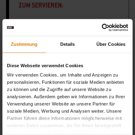
ZUM SERVIEREN:
8 Fladenbrote
1 Kopfsalat, in Streifen geschnitten
Zustimmung
Details
Über Cookies
Tomaten, in Scheiben geschnitten
Diese Webseite verwendet Cookies
Wir verwenden Cookies, um Inhalte und Anzeigen zu
personalisieren, Funktionen für soziale Medien anbieten
Drehspieß
zu können und die Zugriffe auf unsere Website zu
analysieren. Außerdem geben wir Informationen zu Ihrer
Verwendung unserer Website an unsere Partner für
soziale Medien, Werbung und Analysen weiter. Unsere
LISTE DRUCKEN
Partner führen diese Informationen möglicherweise mit
weiteren Daten zusammen, die Sie ihnen bereitgestellt
haben oder die sie im Rahmen Ihrer Nutzung der Dienste