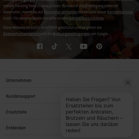
mittels Tracking Tools zu analysieren. Du kannst die Einwilligung jederzeit
widerrufen, indem du auf
Newsletter abmelden
klickst oder unser
Kontaktformular
nutzt. Für weitere Details lies bitte unsere
Datenschutzrichtlinie
.
Diese Website ist durch reCAPTCHA geschützt und es gelten die
Datenschutzerklärung
und die
Nutzungsbedingungen
von Google.
Unternehmen
Kundensupport
Ersatzteile
Entdecken