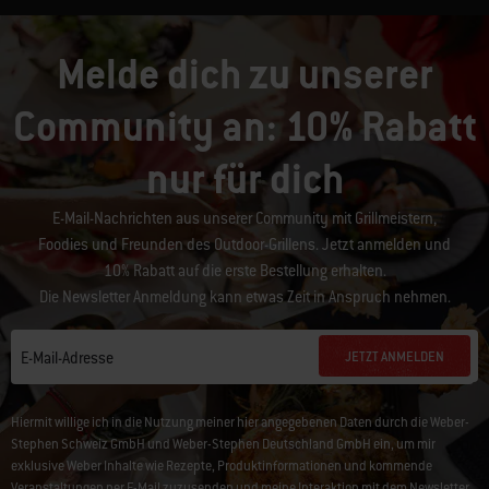
Melde dich zu unserer
Community an: 10% Rabatt
nur für dich
E-Mail-Nachrichten aus unserer Community mit Grillmeistern,
Foodies und Freunden des Outdoor-Grillens. Jetzt anmelden und
10% Rabatt auf die erste Bestellung erhalten.
Die Newsletter Anmeldung kann etwas Zeit in Anspruch nehmen.
JETZT ANMELDEN
E-Mail-Adresse
Hiermit willige ich in die Nutzung meiner hier angegebenen Daten durch die Weber-
Stephen Schweiz GmbH und Weber-Stephen Deutschland GmbH ein, um mir
exklusive Weber Inhalte wie Rezepte, Produktinformationen und kommende
Veranstaltungen per E-Mail zuzusenden und meine Interaktion mit dem Newsletter