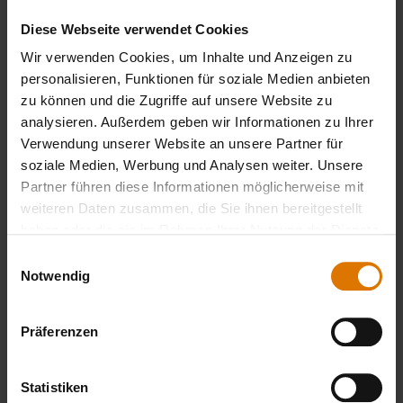
LISTE DRUCKEN
Diese Webseite verwendet Cookies
Wir verwenden Cookies, um Inhalte und Anzeigen zu
personalisieren, Funktionen für soziale Medien anbieten
zu können und die Zugriffe auf unsere Website zu
analysieren. Außerdem geben wir Informationen zu Ihrer
Verwendung unserer Website an unsere Partner für
Sei perfekt vorbereitet
soziale Medien, Werbung und Analysen weiter. Unsere
Partner führen diese Informationen möglicherweise mit
Empfohlenes Zubehör
weiteren Daten zusammen, die Sie ihnen bereitgestellt
haben oder die sie im Rahmen Ihrer Nutzung der Dienste
gesammelt haben.
Einwilligungsauswahl
Notwendig
Präferenzen
Statistiken