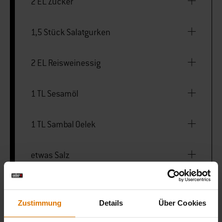
2 EL Zucker
1,5 Stück Salatgurken
2 EL Reisweinessig
1 TL Sesamöl
1 TL Sambal Oelek
etwas Salz
4 Stück Poppadoms
Zustimmung
Details
Über Cookies