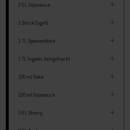
2 EL Sojasauce
1 Stück Eigelb
1 TL Speisestärke
1 TL Ingwer, feingehackt
120 ml Sake
120 ml Sojasauce
3 EL Sherry