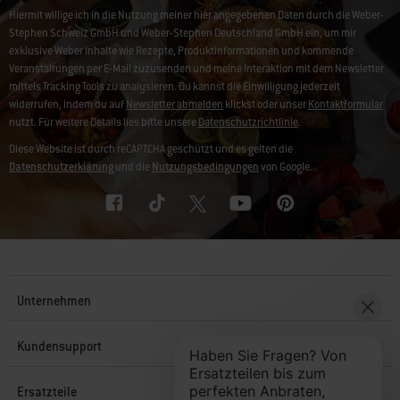
Hiermit willige ich in die Nutzung meiner hier angegebenen Daten durch die Weber-
Stephen Schweiz GmbH und Weber-Stephen Deutschland GmbH ein, um mir
exklusive Weber Inhalte wie Rezepte, Produktinformationen und kommende
Veranstaltungen per E-Mail zuzusenden und meine Interaktion mit dem Newsletter
mittels Tracking Tools zu analysieren. Du kannst die Einwilligung jederzeit
widerrufen, indem du auf
Newsletter abmelden
klickst oder unser
Kontaktformular
nutzt. Für weitere Details lies bitte unsere
Datenschutzrichtlinie
.
Diese Website ist durch reCAPTCHA geschützt und es gelten die
Datenschutzerklärung
und die
Nutzungsbedingungen
von Google.
Unternehmen
Kundensupport
Ersatzteile