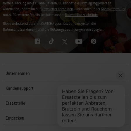
mittels Tracking Tools zu analysieren. Du kannst die Einwilligung jederzeit
widerrufen, indem du auf
Newsletter abmelden
klickst oder unser
Kontaktformular
nutzt. Für weitere Details lies bitte unsere
Datenschutzrichtlinie
.
Diese Website ist durch reCAPTCHA geschützt und es gelten die
Datenschutzerklärung
und die
Nutzungsbedingungen
von Google.
Unternehmen
Kundensupport
Ersatzteile
Entdecken