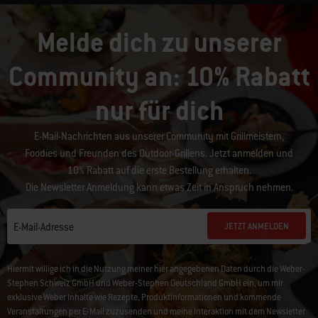
Melde dich zu unserer
Community an: 10% Rabatt
nur für dich
E-Mail-Nachrichten aus unserer Community mit Grillmeistern,
Foodies und Freunden des Outdoor-Grillens. Jetzt anmelden und
10% Rabatt auf die erste Bestellung erhalten.
Die Newsletter Anmeldung kann etwas Zeit in Anspruch nehmen.
JETZT ANMELDEN
E-Mail-Adresse
Hiermit willige ich in die Nutzung meiner hier angegebenen Daten durch die Weber-
Stephen Schweiz GmbH und Weber-Stephen Deutschland GmbH ein, um mir
exklusive Weber Inhalte wie Rezepte, Produktinformationen und kommende
Veranstaltungen per E-Mail zuzusenden und meine Interaktion mit dem Newsletter