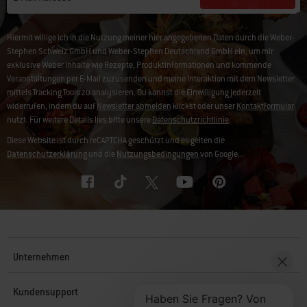
Hiermit willige ich in die Nutzung meiner hier angegebenen Daten durch die Weber-
Stephen Schweiz GmbH und Weber-Stephen Deutschland GmbH ein, um mir
exklusive Weber Inhalte wie Rezepte, Produktinformationen und kommende
Veranstaltungen per E-Mail zuzusenden und meine Interaktion mit dem Newsletter
mittels Tracking Tools zu analysieren. Du kannst die Einwilligung jederzeit
widerrufen, indem du auf
Newsletter abmelden
klickst oder unser
Kontaktformular
nutzt. Für weitere Details lies bitte unsere
Datenschutzrichtlinie
.
Diese Website ist durch reCAPTCHA geschützt und es gelten die
Datenschutzerklärung
und die
Nutzungsbedingungen
von Google.
Unternehmen
Kundensupport