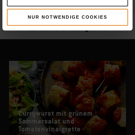
Mehr
Rezepte
NUR NOTWENDIGE COOKIES
Das könnte dir auch gefallen
Currywurst mit grünem
Sommersalat und
Tomatenvinaigrette