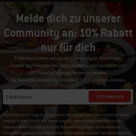
Melde dich zu unserer
Community an: 10% Rabatt
nur für dich
E-Mail-Nachrichten aus unserer Community mit Grillmeistern,
Foodies und Freunden des Outdoor-Grillens. Jetzt anmelden und
10% Rabatt auf die erste Bestellung erhalten.
Die Newsletter Anmeldung kann etwas Zeit in Anspruch nehmen.
JETZT ANMELDEN
E-Mail-Adresse
Hiermit willige ich in die Nutzung meiner hier angegebenen Daten durch die Weber-
Stephen Schweiz GmbH und Weber-Stephen Deutschland GmbH ein, um mir
exklusive Weber Inhalte wie Rezepte, Produktinformationen und kommende
Veranstaltungen per E-Mail zuzusenden und meine Interaktion mit dem Newsletter