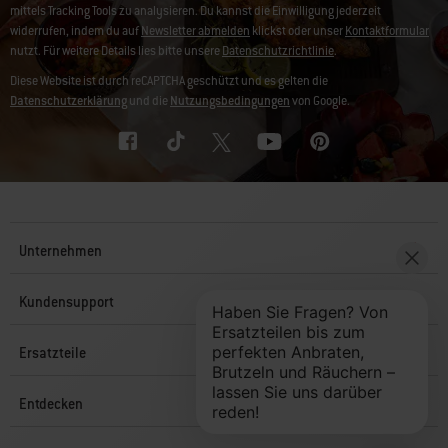
mittels Tracking Tools zu analysieren. Du kannst die Einwilligung jederzeit
widerrufen, indem du auf
Newsletter abmelden
klickst oder unser
Kontaktformular
nutzt. Für weitere Details lies bitte unsere
Datenschutzrichtlinie
.
Diese Website ist durch reCAPTCHA geschützt und es gelten die
Datenschutzerklärung
und die
Nutzungsbedingungen
von Google.
Unternehmen
Kundensupport
Ersatzteile
Entdecken