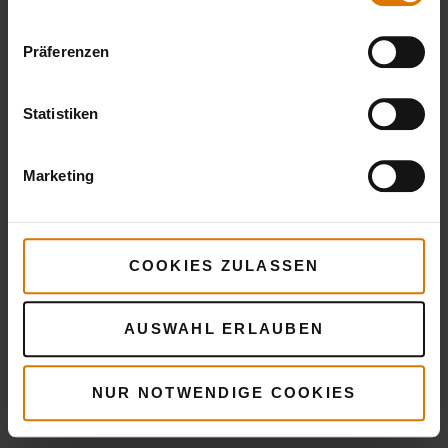
Präferenzen
Ziegenkäsegnocchi
Statistiken
Marketing
COOKIES ZULASSEN
AUSWAHL ERLAUBEN
NUR NOTWENDIGE COOKIES
Maroni-Salat mit Rosenkohl & Kartoffeln