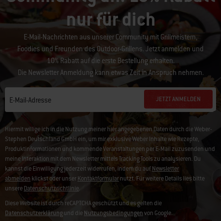
nur für dich
E-Mail-Nachrichten aus unserer Community mit Grillmeistern,
Foodies und Freunden des Outdoor-Grillens. Jetzt anmelden und
10% Rabatt auf die erste Bestellung erhalten.
Die Newsletter Anmeldung kann etwas Zeit in Anspruch nehmen.
JETZT ANMELDEN
E-Mail-Adresse
Hiermit willige ich in die Nutzung meiner hier angegebenen Daten durch die Weber-
Stephen Deutschland GmbH ein, um mir exklusive Weber Inhalte wie Rezepte,
Produktinformationen und kommende Veranstaltungen per E-Mail zuzusenden und
meine Interaktion mit dem Newsletter mittels Tracking Tools zu analysieren. Du
kannst die Einwilligung jederzeit widerrufen, indem du auf
Newsletter
abmelden
klickst oder unser
Kontaktformular
nutzt. Für weitere Details lies bitte
unsere
Datenschutzrichtlinie
.
Diese Website ist durch reCAPTCHA geschützt und es gelten die
Datenschutzerklärung
und die
Nutzungsbedingungen
von Google.