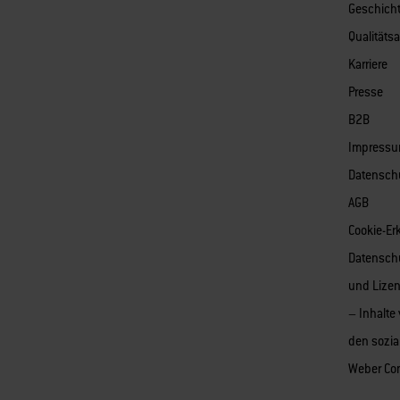
Geschich
Qualitäts
Karriere
Presse
B2B
Impress
Datensch
AGB
Cookie-Er
Datensch
und Lize
– Inhalte
den sozia
Weber Co