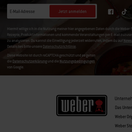
Jetzt anmelden
E-Mail-Adresse
Hiermit willige ich in die Nutzung meiner hier angegebenen Daten durch die Weber
Rezepte, Produktinformationen und kommende Veranstaltungen per E-Mail zuzusend
zu analysieren. Du kannst die Einwilligung jederzeit widerrufen, indem du auf
Newsl
Details lies bitte unsere
Datenschutzrichtlinie
.
Diese Website ist durch reCAPTCHA geschützt und es gelten
die
Datenschutzerklärung
und die
Nutzungsbedingungen
von Google.
Unterne
Das Unte
Weber Ori
Weber Sto