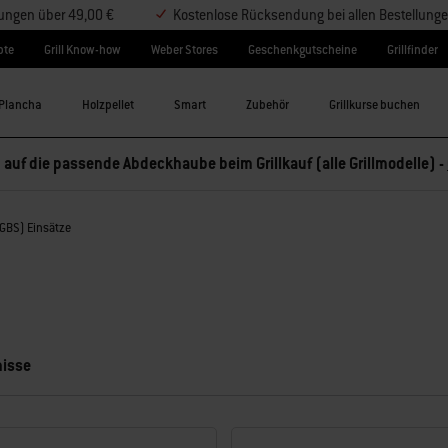
lungen über 49,00 €
Kostenlose Rücksendung bei allen Bestellung
pte
Grill Know-how
Weber Stores
Geschenkgutscheine
Grillfinder
Plancha
Holzpellet
Smart
Zubehör
Grillkurse buchen
 auf die passende Abdeckhaube beim Grillkauf (alle Grillmodelle) -
GBS) Einsätze
nisse