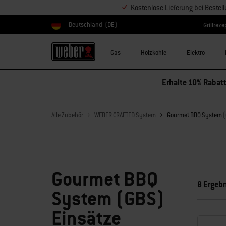
Kostenlose Lieferung bei Bestel
Deutschland
(DE)
Grillreze
Land auswählen
Gas
Holzkohle
Elektro
Erhalte 10% Rabatt
Alle Zubehör
WEBER CRAFTED System
Gourmet BBQ System (
Gourmet BBQ
8 Ergeb
System (GBS)
Einsätze