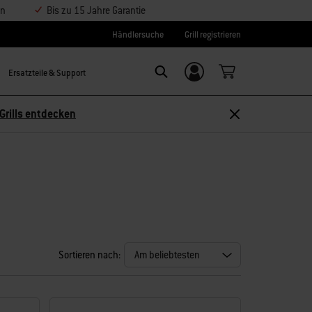
en
Bis zu 15 Jahre Garantie
Händlersuche
Grill registrieren
Ersatzteile & Support
Einloggen/
Search
Weber-ID
Grills entdecken
Sortieren nach: