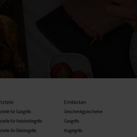
tzteile
Entdecken
zteile für Gasgrills
Geschenkgutscheine
zteile für Holzkohlegrills
Gasgrills
zteile für Elektrogrills
Kugelgrills