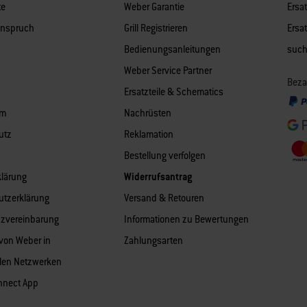
te
Weber Garantie
Ersat
anspruch
Grill Registrieren
Ersa
Bedienungsanleitungen
suc
Weber Service Partner
Beza
Ersatzteile & Schematics
um
Nachrüsten
utz
Reklamation
Bestellung verfolgen
klärung
Widerrufsantrag
utzerklärung
Versand & Retouren
nzvereinbarung
Informationen zu Bewertungen
 von Weber in
Zahlungsarten
len Netzwerken
nnect App