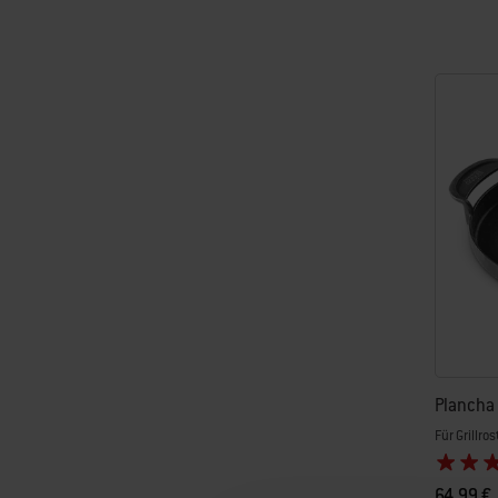
Color Op
Plancha
Für Grillr
64,99 €