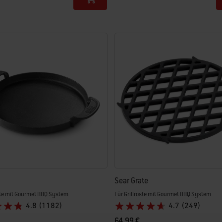
tions
Color Options
Sear Grate
oste mit Gourmet BBQ System
Für Grillroste mit Gourmet BBQ System
4.8
(1182)
4.7
(249)
64,99 €