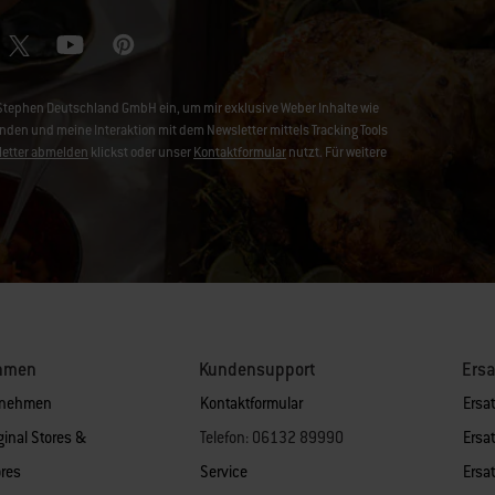
-Stephen Deutschland GmbH ein, um mir exklusive Weber Inhalte wie
en und meine Interaktion mit dem Newsletter mittels Tracking Tools
etter abmelden
klickst oder unser
Kontaktformular
nutzt. Für weitere
hmen
Kundensupport
Ersa
rnehmen
Kontaktformular
Ersat
ginal Stores &
Telefon: 06132 89990
Ersat
res
Service
Ersat