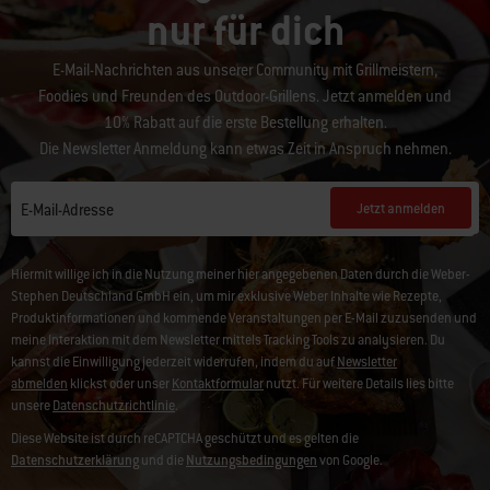
nur für dich
E-Mail-Nachrichten aus unserer Community mit Grillmeistern,
Foodies und Freunden des Outdoor-Grillens. Jetzt anmelden und
10% Rabatt auf die erste Bestellung erhalten.
Die Newsletter Anmeldung kann etwas Zeit in Anspruch nehmen.
Jetzt anmelden
E-Mail-Adresse
Hiermit willige ich in die Nutzung meiner hier angegebenen Daten durch die Weber-
Stephen Deutschland GmbH ein, um mir exklusive Weber Inhalte wie Rezepte,
Produktinformationen und kommende Veranstaltungen per E-Mail zuzusenden und
meine Interaktion mit dem Newsletter mittels Tracking Tools zu analysieren. Du
kannst die Einwilligung jederzeit widerrufen, indem du auf
Newsletter
abmelden
klickst oder unser
Kontaktformular
nutzt. Für weitere Details lies bitte
unsere
Datenschutzrichtlinie
.
Diese Website ist durch reCAPTCHA geschützt und es gelten die
Datenschutzerklärung
und die
Nutzungsbedingungen
von Google.