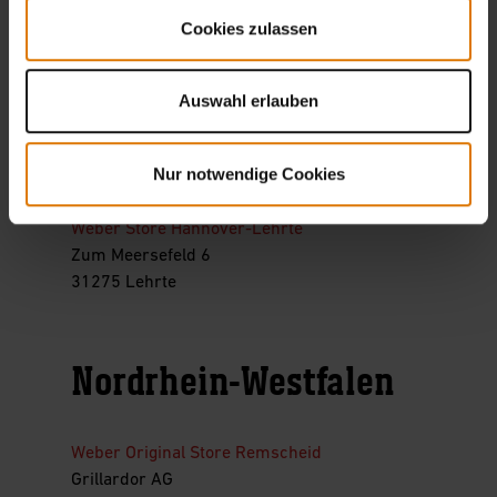
Bremer Heerstr. 83
Cookies zulassen
26135 Oldenburg
Weber Store Werlte
Auswahl erlauben
Eatventure GmbH
Auf dem Sattel 4
49757 Werlte
Nur notwendige Cookies
Weber Store Hannover-Lehrte
Zum Meersefeld 6
31275 Lehrte
Nordrhein-Westfalen
Weber Original Store Remscheid
Grillardor AG