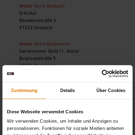
Weber Store Ansbach
S-Kultur
Residenzstraße 2
91522 Ansbach
Weber Store Rosenheim
Gartencenter Nickl (1. Stock)
Brianconstraße 5
83022 Rosenheim
Zustimmung
Details
Über Cookies
Hessen
Diese Webseite verwendet Cookies
Weber Original Store Gründau
BBQ Stores GmbH
Wir verwenden Cookies, um Inhalte und Anzeigen zu
Robert - Bosch- Str. 18
personalisieren, Funktionen für soziale Medien anbieten
63584 Gründau