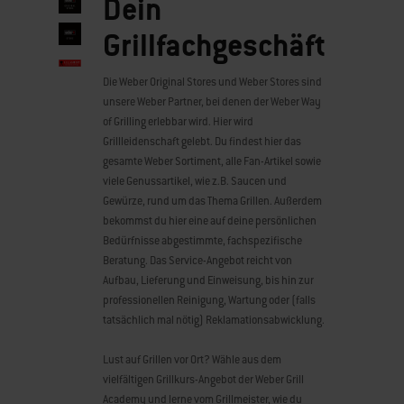
Dein
Grillfachgeschäft
Weber Store Werlte
Weber Store Hannover-Lehrte
Die Weber Original Stores und Weber Stores sind
unsere Weber Partner, bei denen der Weber Way
Investoren
of Grilling erlebbar wird. Hier wird
Grillleidenschaft gelebt. Du findest hier das
Weber Geschichte
gesamte Weber Sortiment, alle Fan-Artikel sowie
viele Genussartikel, wie z.B. Saucen und
Qualitätsanspruch
Gewürze, rund um das Thema Grillen. Außerdem
bekommst du hier eine auf deine persönlichen
Karriere
Bedürfnisse abgestimmte, fachspezifische
Beratung. Das Service-Angebot reicht von
Presse
Stellenangebote
Aufbau, Lieferung und Einweisung, bis hin zur
professionellen Reinigung, Wartung oder (falls
Datenschutzhinweise für
tatsächlich mal nötig) Reklamationsabwicklung.
Bewerber
Lust auf Grillen vor Ort? Wähle aus dem
Karriere bei Weber
vielfältigen Grillkurs-Angebot der Weber Grill
Academy und lerne vom Grillmeister, wie du