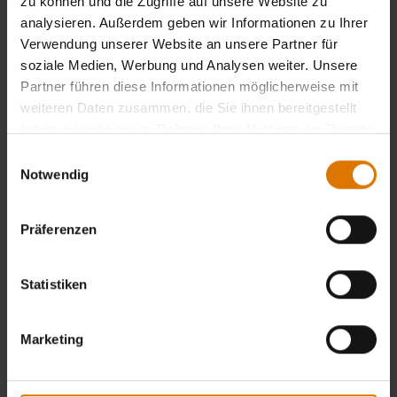
zu können und die Zugriffe auf unsere Website zu
analysieren. Außerdem geben wir Informationen zu Ihrer
Verwendung unserer Website an unsere Partner für
Weber Store Kassel
soziale Medien, Werbung und Analysen weiter. Unsere
Hornschu im bunten Haus
Partner führen diese Informationen möglicherweise mit
Oberste Gasse 3-7
weiteren Daten zusammen, die Sie ihnen bereitgestellt
34117 Kassel
haben oder die sie im Rahmen Ihrer Nutzung der Dienste
gesammelt haben.
Einwilligungsauswahl
Notwendig
Niedersachsen
Präferenzen
Weber Store Hamburg Süd
Matthies Gartenfachzentrum GmbH & Co. KG
Statistiken
Gustav-Becker-Str. 2
21218 Seevetal
Marketing
Weber Store Oldenburg
Holzland Vogt / Alfred Vogt GmbH + Co. KG