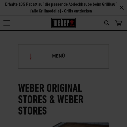
Erhalte 10% Rabatt auf die passende Abdeckhaube beim Grillkauf
(alle Grillmodelle) -
Grills entdecken
Search
MENÜ
Das Unternehmen
WEBER ORIGINAL
Weber Original Stores & Weber
Stores
STORES & WEBER
STORES
Weber Original Store Gründau-
Lieblos