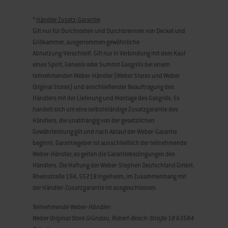
*
Händler Zusatz-Garantie
:
Gilt nur für Durchrosten und Durchbrennen von Deckel und
Grillkammer, ausgenommen gewöhnliche
Abnutzung/Verschleiß. Gilt nur in Verbindung mit dem Kauf
eines Spirit, Genesis oder Summit Gasgrills bei einem
teilnehmenden Weber-Händler (Weber Stores und Weber
Original Stores) und anschließender Beauftragung des
Händlers mit der Lieferung und Montage des Gasgrills. Es
handelt sich um eine selbstständige Zusatzgarantie des
Händlers, die unabhängig von der gesetzlichen
Gewährleistung gilt und nach Ablauf der Weber-Garantie
beginnt. Garantiegeber ist ausschließlich der teilnehmende
Weber-Händler, es gelten die Garantiebedingungen des
Händlers. Die Haftung der Weber-Stephen Deutschland GmbH,
Rheinstraße 194, 55218 Ingelheim, im Zusammenhang mit
der Händler-Zusatzgarantie ist ausgeschlossen.
Teilnehmende Weber-Händler:
Weber Original Store Gründau, Robert-Bosch-Straße 18 63584