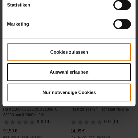
Color Options
Color Options
Statistiken
Marketing
Cookies zulassen
Auswahl erlauben
Nur notwendige Cookies
Grill 'n Go Licht
Hackmesser für Plancha
Für Q 1100N, Q 1200N, Q 2100N, Q
Passt zu jeder Grillfläche mit Plancha
2200N und Q 2800N+ Grills
0.0
(0)
0.0
(0)
59,99 €
14,99 €
inkl. MwSt., zzgl. Versand
inkl. MwSt., zzgl. Versand