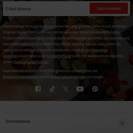
Jetzt anmelden
E-Mail-Adresse
Hiermit willige ich in die Nutzung meiner hier angegebenen Daten durch die Weber-
Stephen Deutschland GmbH ein, um mir exklusive Weber Inhalte wie Rezepte,
Produktinformationen und kommende Veranstaltungen per E-Mail zuzusenden und
meine Interaktion mit dem Newsletter mittels Tracking Tools zu analysieren. Du
kannst die Einwilligung jederzeit widerrufen, indem du auf
Newsletter
abmelden
klickst oder unser
Kontaktformular
nutzt. Für weitere Details lies bitte
unsere
Datenschutzrichtlinie
.
Diese Website ist durch reCAPTCHA geschützt und es gelten die
Datenschutzerklärung
und die
Nutzungsbedingungen
von Google.
Unternehmen