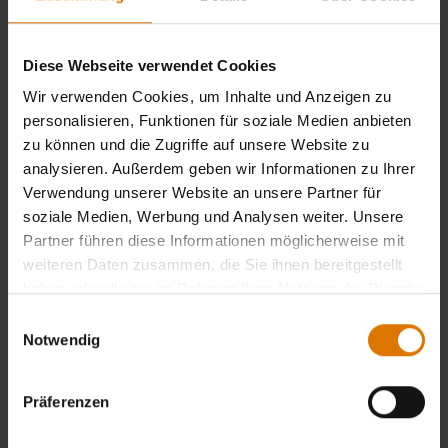
Diese Webseite verwendet Cookies
Wir verwenden Cookies, um Inhalte und Anzeigen zu
personalisieren, Funktionen für soziale Medien anbieten
zu können und die Zugriffe auf unsere Website zu
analysieren. Außerdem geben wir Informationen zu Ihrer
Verwendung unserer Website an unsere Partner für
soziale Medien, Werbung und Analysen weiter. Unsere
Partner führen diese Informationen möglicherweise mit
weiteren Daten zusammen, die Sie ihnen bereitgestellt
Premium-Abdeckhaube für Plancha
Smarter Steuerungsring für
haben oder die sie im Rahmen Ihrer Nutzung der Dienste
Kugelgrills
gesammelt haben.
Einwilligungsauswahl
Passend für Weber® Slate® GP Premium
Temperaturreglereinsatz für Weber®
Notwendig
Plancha 71 cm
57 cm Kugelgrills*
0.0
(0)
0.0
(0)
79,99 €
299,00 €
Präferenzen
inkl. MwSt., zzgl. Versand
inkl. MwSt., zzgl. Versand