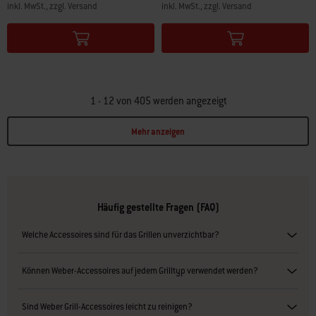
inkl. MwSt., zzgl. Versand
inkl. MwSt., zzgl. Versand
Color Options
Color Options
1 - 12 von 405 werden angezeigt
Mehr anzeigen
Page 1
Page 2
Page 3
Page 4
Page 5
Page 6
Page 7
Page 8
Page 9
Page 10
P
Häufig gestellte Fragen (FAQ)
Welche Accessoires sind für das Grillen unverzichtbar?
Können Weber-Accessoires auf jedem Grilltyp verwendet werden?
Sind Weber Grill-Accessoires leicht zu reinigen?