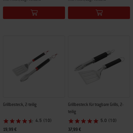
Color Options
Color Options
Grillbesteck, 2-teilig
Grillbesteck für tragbare Grills, 2-
teilig
4.5
(10)
5.0
(10)
19,99 €
37,99 €