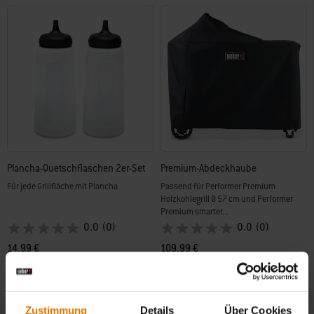
Plancha-Quetschflaschen 2er-Set
Premium-Abdeckhaube
Für jede Grillfläche mit Plancha
Passend für Performer Premium
Holzkohlegrill Ø 57 cm und Performer
Premium smarter...
0.0
(0)
0.0
(0)
14,99 €
109,99 €
inkl. MwSt., zzgl. Versand
inkl. MwSt., zzgl. Versand
Color Options
Color Options
Zustimmung
Details
Über Cookies