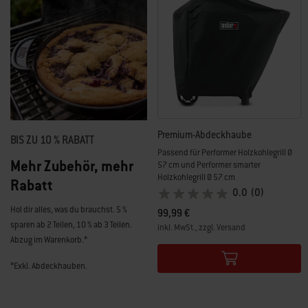
Premium-Abdeckhaube
BIS ZU 10 % RABATT
Passend für Performer Holzkohlegrill Ø
Mehr Zubehör, mehr
57 cm und Performer smarter
Holzkohlegrill Ø 57 cm
Rabatt
0.0
(0)
Hol dir alles, was du brauchst. 5 %
99,99 €
sparen ab 2 Teilen, 10 % ab 3 Teilen.
inkl. MwSt., zzgl. Versand
Abzug im Warenkorb.*
Color Options
*Exkl. Abdeckhauben.