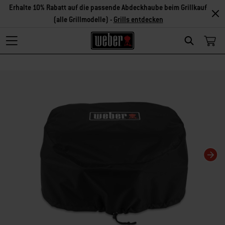
Erhalte 10% Rabatt auf die passende Abdeckhaube beim Grillkauf
(alle Grillmodelle) -
Grills entdecken
Search
Changing this current slide of this carousel will change the current slide of t