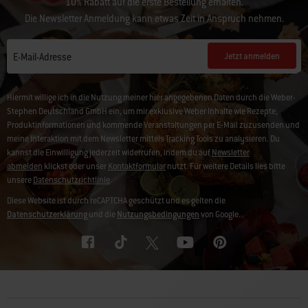
10% Rabatt auf die erste Bestellung erhalten.
Die Newsletter Anmeldung kann etwas Zeit in Anspruch nehmen.
Jetzt anmelden
E-Mail-Adresse
Hiermit willige ich in die Nutzung meiner hier angegebenen Daten durch die Weber-
Stephen Deutschland GmbH ein, um mir exklusive Weber Inhalte wie Rezepte,
Produktinformationen und kommende Veranstaltungen per E-Mail zuzusenden und
meine Interaktion mit dem Newsletter mittels Tracking Tools zu analysieren. Du
kannst die Einwilligung jederzeit widerrufen, indem du auf
Newsletter
abmelden
klickst oder unser
Kontaktformular
nutzt. Für weitere Details lies bitte
unsere
Datenschutzrichtlinie
.
Diese Website ist durch reCAPTCHA geschützt und es gelten die
Datenschutzerklärung
und die
Nutzungsbedingungen
von Google.