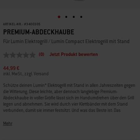
ARTIKEL-NR.:
#
3400305
PREMIUM-ABDECKHAUBE
Für Lumin Elektrogrill / Lumin Compact Elektrogrill mit Stand
(0)
Jetzt Produkt bewerten
Kein
Beurteilungswert
Link
44,99 €
auf
inkl. MwSt., zzgl. Versand
derselben
Seite.
Schütze deinen Lumin* Elektrogrill mit Stand in allen Jahreszeiten gegen
die Witterung. Diese leichte, aber dennoch langlebige Premium-
Abdeckhaube in voller Größe lässt sich im Handumdrehen über den Grill
legen und abnehmen. Sie wird durch vier Klettbänder mit dem Stand
verbunden, damit sie immer festsitzt. Und was das Beste ist: Das
witterungsfeste Material sorgt dafür, dass dein Grill immer genauso gut
aussieht wie die Speisen, die du darauf zubereitest. *LUMIN ist eine
Mehr
Marke von Weber-Stephen Products LLC, deren Eintragung in den USA
und in anderen Ländern beantragt worden ist.