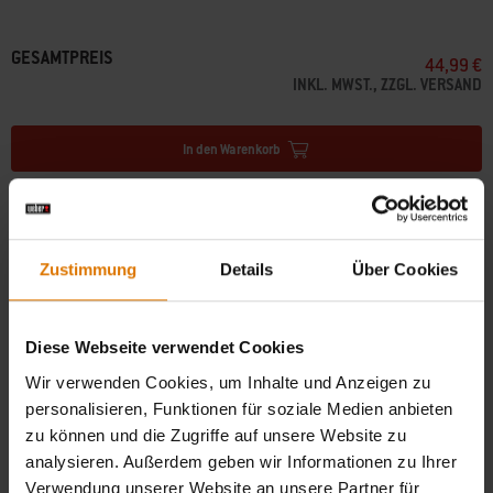
• Passend für Lumin Elektrogrill / Lumin Compact Elektrogrill mit Stand
• Beständig gegen Ausbleichen durch UV-hemmendes Gewebe
GESAMTPREIS
44,99 €
• Schützt deinen Grill und Stand mit witterungsbeständigem Material
INKL. MWST., ZZGL. VERSAND
• Befestigt mit 4 Klettbändern, die mit dem Stand verbunden sind
• Leicht überzulegen und abzunehmen dank des leichten Materials
In den Warenkorb
Kostenloser Versand ab Bestellwert 49 €, ansonsten Standardversand für
4,90 €
Zustimmung
Details
Über Cookies
Pakete 3-6 Werktage, Grills über 31,5kg ca. 1-2 Wochen per Spedition
(
Mehr
Informationen
)
Diese Webseite verwendet Cookies
Wir verwenden Cookies, um Inhalte und Anzeigen zu
Kostenlose Retouren
(
Mehr Informationen
)
personalisieren, Funktionen für soziale Medien anbieten
zu können und die Zugriffe auf unsere Website zu
Händler finden
analysieren. Außerdem geben wir Informationen zu Ihrer
Verwendung unserer Website an unsere Partner für