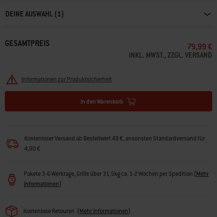
DEINE AUSWAHL (1)
GESAMTPREIS
79,99 €
INKL. MWST., ZZGL. VERSAND
Informationen zur Produktsicherheit
In den Warenkorb
Kostenloser Versand ab Bestellwert 49 €, ansonsten Standardversand für
4,90 €
Pakete 3-6 Werktage, Grills über 31,5kg ca. 1-2 Wochen per Spedition
(
Mehr
Informationen
)
Kostenlose Retouren
(
Mehr Informationen
)