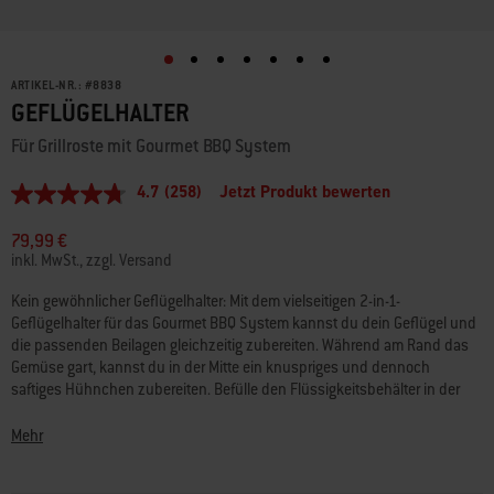
ARTIKEL-NR.:
#
8838
GEFLÜGELHALTER
Für Grillroste mit Gourmet BBQ System
4.7
(258)
Jetzt Produkt bewerten
4.7
von
5
79,99 €
Sternen,
inkl. MwSt., zzgl. Versand
Durchschnittswert
der
Kein gewöhnlicher Geflügelhalter: Mit dem vielseitigen 2-in-1-
Bewertung.
Geflügelhalter für das Gourmet BBQ System kannst du dein Geflügel und
Read
258
die passenden Beilagen gleichzeitig zubereiten. Während am Rand das
Reviews.
Gemüse gart, kannst du in der Mitte ein knuspriges und dennoch
Link
saftiges Hühnchen zubereiten. Befülle den Flüssigkeitsbehälter in der
auf
Mitte und bereite ein saftiges Beer-Can-Chicken zu. Oder nimm ihn heraus
derselben
Seite.
und verwende den gesamten Einsatz für Gemüse oder Beilagen.
Mehr