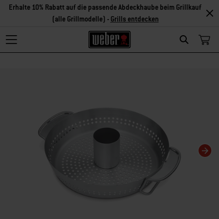
Erhalte 10% Rabatt auf die passende Abdeckhaube beim Grillkauf
(alle Grillmodelle) -
Grills entdecken
Search
Changing this current slide of this carousel will change the current slide of t