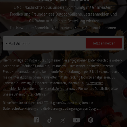
E-Mail-Nachrichten aus unserer Community mit Grillmeistern,
Foodies und Freunden des Outdoor-Grillens. Jetzt anmelden und
10% Rabatt auf die erste Bestellung erhalten.
Die Newsletter Anmeldung kann etwas Zeit in Anspruch nehmen.
Jetzt anmelden
E-Mail-Adresse
Hiermit willige ich in die Nutzung meiner hier angegebenen Daten durch die Weber-
Stephen Deutschland GmbH ein, um mir exklusive Weber Inhalte wie Rezepte,
Produktinformationen und kommende Veranstaltungen per E-Mail zuzusenden und
meine Interaktion mit dem Newsletter mittels Tracking Tools zu analysieren. Du
kannst die Einwilligung jederzeit widerrufen, indem du auf
Newsletter
abmelden
klickst oder unser
Kontaktformular
nutzt. Für weitere Details lies bitte
unsere
Datenschutzrichtlinie
.
Diese Website ist durch reCAPTCHA geschützt und es gelten die
Datenschutzerklärung
und die
Nutzungsbedingungen
von Google.