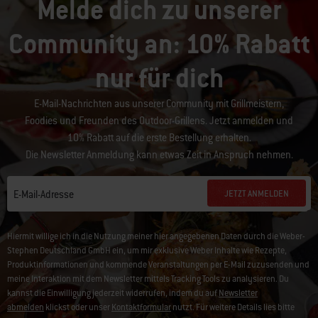
Melde dich zu unserer
Community an: 10% Rabatt
nur für dich
E-Mail-Nachrichten aus unserer Community mit Grillmeistern,
Foodies und Freunden des Outdoor-Grillens. Jetzt anmelden und
10% Rabatt auf die erste Bestellung erhalten.
Die Newsletter Anmeldung kann etwas Zeit in Anspruch nehmen.
JETZT ANMELDEN
E-Mail-Adresse
Hiermit willige ich in die Nutzung meiner hier angegebenen Daten durch die Weber-
Stephen Deutschland GmbH ein, um mir exklusive Weber Inhalte wie Rezepte,
Produktinformationen und kommende Veranstaltungen per E-Mail zuzusenden und
meine Interaktion mit dem Newsletter mittels Tracking Tools zu analysieren. Du
kannst die Einwilligung jederzeit widerrufen, indem du auf
Newsletter
abmelden
klickst oder unser
Kontaktformular
nutzt. Für weitere Details lies bitte