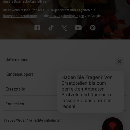
unsere
Datenschutzrichtlinie
.
Diese Website ist durch reCAPTCHA geschützt und es gelten die
Datenschutzerklärung
und die
Nutzungsbedingungen
von Google.
Unternehmen
Kundensupport
Ersatzteile
Entdecken
© 2026 Weber. Alle Rechte vorbehalten.