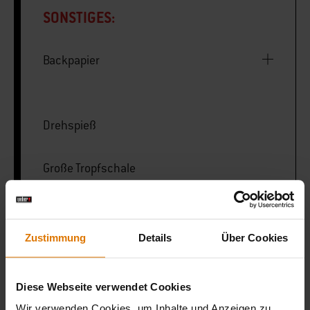
SONSTIGES:
Backpapier
Drehspieß
Große Tropfschale
LISTE DRUCKEN
Zustimmung
Details
Über Cookies
Diese Webseite verwendet Cookies
Wir verwenden Cookies, um Inhalte und Anzeigen zu