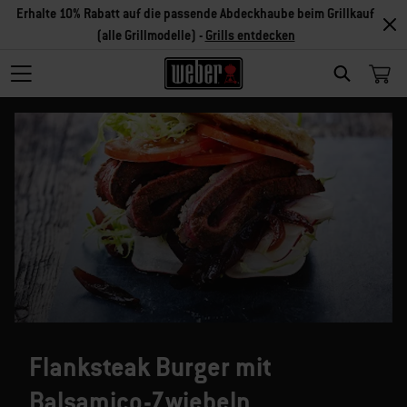
Erhalte 10% Rabatt auf die passende Abdeckhaube beim Grillkauf
(alle Grillmodelle) -
Grills entdecken
SEARCH
Flanksteak Burger mit
Balsamico-Zwiebeln