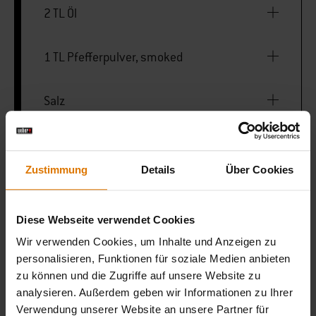
2 TL Öl
1 TL Pfefferpulver, smoked
Salz
50 ml Ahornsirup
Zustimmung
Details
Über Cookies
5 TL Balsamico-Essig
Diese Webseite verwendet Cookies
Wir verwenden Cookies, um Inhalte und Anzeigen zu
WEBER CRAFTED Wok & Dampfgarer
personalisieren, Funktionen für soziale Medien anbieten
zu können und die Zugriffe auf unsere Website zu
analysieren. Außerdem geben wir Informationen zu Ihrer
2-in-1 Dutch Oven
Verwendung unserer Website an unsere Partner für