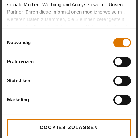
soziale Medien, Werbung und Analysen weiter. Unsere
Premium-Grillhandschuhe
Partner führen diese Informationen möglicherweise mit
weiteren Daten zusammen, die Sie ihnen bereitgestellt
haben oder die sie im Rahmen Ihrer Nutzung der Dienste
gesammelt haben.
Einwilligungsauswahl
LISTE DRUCKEN
Notwendig
Präferenzen
Statistiken
Sei perfekt vorbereitet
Marketing
Empfohlenes Zubehör
COOKIES ZULASSEN