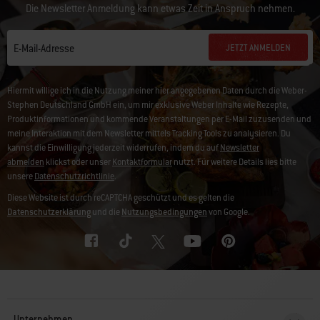
Die Newsletter Anmeldung kann etwas Zeit in Anspruch nehmen.
JETZT ANMELDEN
E-Mail-Adresse
Hiermit willige ich in die Nutzung meiner hier angegebenen Daten durch die Weber-
Stephen Deutschland GmbH ein, um mir exklusive Weber Inhalte wie Rezepte,
Produktinformationen und kommende Veranstaltungen per E-Mail zuzusenden und
meine Interaktion mit dem Newsletter mittels Tracking Tools zu analysieren. Du
kannst die Einwilligung jederzeit widerrufen, indem du auf
Newsletter
abmelden
klickst oder unser
Kontaktformular
nutzt. Für weitere Details lies bitte
unsere
Datenschutzrichtlinie
.
Diese Website ist durch reCAPTCHA geschützt und es gelten die
Datenschutzerklärung
und die
Nutzungsbedingungen
von Google.
Unternehmen