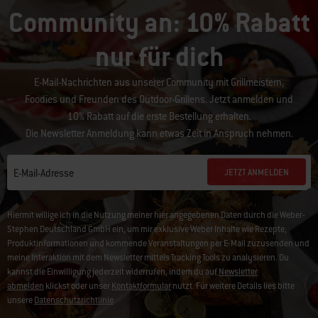
Community an: 10% Rabatt
nur für dich
E-Mail-Nachrichten aus unserer Community mit Grillmeistern,
Foodies und Freunden des Outdoor-Grillens. Jetzt anmelden und
10% Rabatt auf die erste Bestellung erhalten.
Die Newsletter Anmeldung kann etwas Zeit in Anspruch nehmen.
JETZT ANMELDEN
E-Mail-Adresse
Hiermit willige ich in die Nutzung meiner hier angegebenen Daten durch die Weber-
Stephen Deutschland GmbH ein, um mir exklusive Weber Inhalte wie Rezepte,
Produktinformationen und kommende Veranstaltungen per E-Mail zuzusenden und
meine Interaktion mit dem Newsletter mittels Tracking Tools zu analysieren. Du
kannst die Einwilligung jederzeit widerrufen, indem du auf
Newsletter
abmelden
klickst oder unser
Kontaktformular
nutzt. Für weitere Details lies bitte
unsere
Datenschutzrichtlinie
.