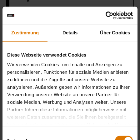
GBS Grillplatte
Zustimmung
Details
Über Cookies
Keramik-Kasserolle
Diese Webseite verwendet Cookies
Wir verwenden Cookies, um Inhalte und Anzeigen zu
Premium-Grillhandschuhe
personalisieren, Funktionen für soziale Medien anbieten
zu können und die Zugriffe auf unsere Website zu
analysieren. Außerdem geben wir Informationen zu Ihrer
Verwendung unserer Website an unsere Partner für
LISTE DRUCKEN
soziale Medien, Werbung und Analysen weiter. Unsere
Partner führen diese Informationen möglicherweise mit
weiteren Daten zusammen, die Sie ihnen bereitgestellt
haben oder die sie im Rahmen Ihrer Nutzung der Dienste
gesammelt haben.
Einwilligungsauswahl