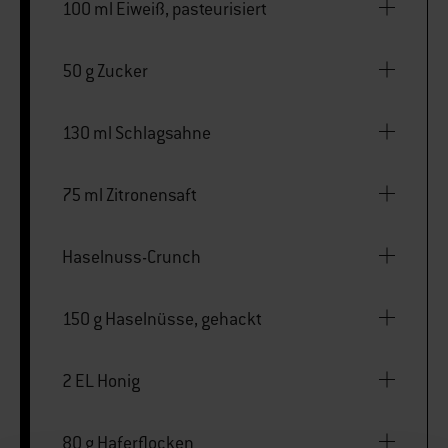
100 ml Eiweiß, pasteurisiert
50 g Zucker
130 ml Schlagsahne
75 ml Zitronensaft
Haselnuss-Crunch
150 g Haselnüsse, gehackt
2 EL Honig
80 g Haferflocken