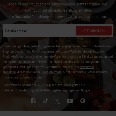
Foodies und Freunden des Outdoor-Grillens. Jetzt anmelden und
10% Rabatt auf die erste Bestellung erhalten.
Die Newsletter Anmeldung kann etwas Zeit in Anspruch nehmen.
JETZT ANMELDEN
E-Mail-Adresse
Hiermit willige ich in die Nutzung meiner hier angegebenen Daten durch die Weber-
Stephen Deutschland GmbH ein, um mir exklusive Weber Inhalte wie Rezepte,
Produktinformationen und kommende Veranstaltungen per E-Mail zuzusenden und
meine Interaktion mit dem Newsletter mittels Tracking Tools zu analysieren. Du
kannst die Einwilligung jederzeit widerrufen, indem du auf
Newsletter
abmelden
klickst oder unser
Kontaktformular
nutzt. Für weitere Details lies bitte
unsere
Datenschutzrichtlinie
.
Diese Website ist durch reCAPTCHA geschützt und es gelten die
Datenschutzerklärung
und die
Nutzungsbedingungen
von Google.