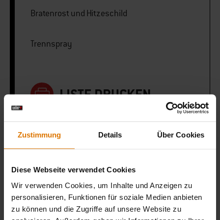
Bratenrost und Hitzeschild
Trennspray
LISTE DRUCKEN
Zustimmung
Details
Über Cookies
Sei perfekt vorbereitet
Diese Webseite verwendet Cookies
Wir verwenden Cookies, um Inhalte und Anzeigen zu
Empfohlenes Zubehör
personalisieren, Funktionen für soziale Medien anbieten
zu können und die Zugriffe auf unsere Website zu