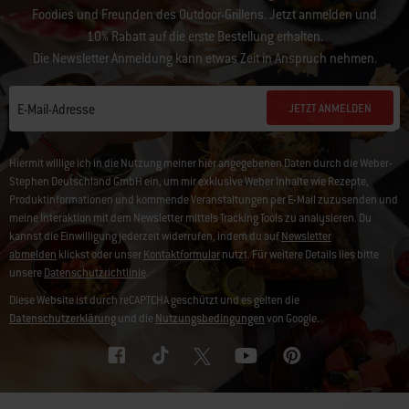
Foodies und Freunden des Outdoor-Grillens. Jetzt anmelden und
10% Rabatt auf die erste Bestellung erhalten.
Die Newsletter Anmeldung kann etwas Zeit in Anspruch nehmen.
JETZT ANMELDEN
E-Mail-Adresse
Hiermit willige ich in die Nutzung meiner hier angegebenen Daten durch die Weber-
Stephen Deutschland GmbH ein, um mir exklusive Weber Inhalte wie Rezepte,
Produktinformationen und kommende Veranstaltungen per E-Mail zuzusenden und
meine Interaktion mit dem Newsletter mittels Tracking Tools zu analysieren. Du
kannst die Einwilligung jederzeit widerrufen, indem du auf
Newsletter
abmelden
klickst oder unser
Kontaktformular
nutzt. Für weitere Details lies bitte
unsere
Datenschutzrichtlinie
.
Diese Website ist durch reCAPTCHA geschützt und es gelten die
Datenschutzerklärung
und die
Nutzungsbedingungen
von Google.