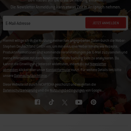
10% Rabatt auf die erste Bestellung erhalten.
Die Newsletter Anmeldung kann etwas Zeit in Anspruch nehmen.
JETZT ANMELDEN
E-Mail-Adresse
Hiermit willige ich in die Nutzung meiner hier angegebenen Daten durch die Weber-
Stephen Deutschland GmbH ein, um mir exklusive Weber Inhalte wie Rezepte,
Produktinformationen und kommende Veranstaltungen per E-Mail zuzusenden und
meine Interaktion mit dem Newsletter mittels Tracking Tools zu analysieren. Du
kannst die Einwilligung jederzeit widerrufen, indem du auf
Newsletter
abmelden
klickst oder unser
Kontaktformular
nutzt. Für weitere Details lies bitte
unsere
Datenschutzrichtlinie
.
Diese Website ist durch reCAPTCHA geschützt und es gelten die
Datenschutzerklärung
und die
Nutzungsbedingungen
von Google.