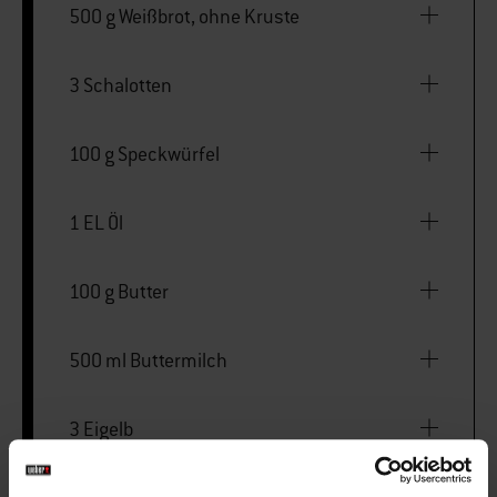
500 g Weißbrot, ohne Kruste
3 Schalotten
100 g Speckwürfel
1 EL Öl
100 g Butter
500 ml Buttermilch
3 Eigelb