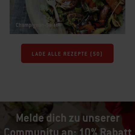
Champignon-Salat
LADE ALLE REZEPTE (
50
)
Melde dich zu unserer
Community an: 10% Rabatt