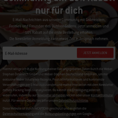
nur für dich
E-Mail-Nachrichten aus unserer Community mit Grillmeistern,
Foodies und Freunden des Outdoor-Grillens. Jetzt anmelden und
10% Rabatt auf die erste Bestellung erhalten.
Die Newsletter Anmeldung kann etwas Zeit in Anspruch nehmen.
JETZT ANMELDEN
E-Mail-Adresse
Hiermit willige ich in die Nutzung meiner hier angegebenen Daten durch die Weber-
Stephen Österreich GmbH und Weber-Stephen Deutschland GmbH ein, um mir
exklusive Weber Inhalte wie Rezepte, Produktinformationen und kommende
Veranstaltungen per E-Mail zuzusenden und meine Interaktion mit dem Newsletter
mittels Tracking Tools zu analysieren. Du kannst die Einwilligung jederzeit
widerrufen, indem du auf
Newsletter abmelden
klickst oder unser
Kontaktformular
nutzt. Für weitere Details lies bitte unsere
Datenschutzrichtlinie
.
Diese Website ist durch reCAPTCHA geschützt und es gelten die
Datenschutzerklärung
und die
Nutzungsbedingungen
von Google.