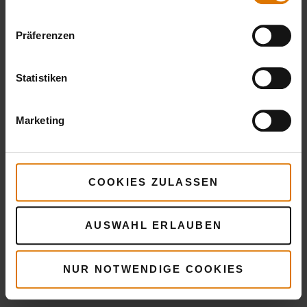
Präferenzen
Maroni-Salat mit Kohlsprossen & Kartoffeln
Statistiken
Marketing
COOKIES ZULASSEN
AUSWAHL ERLAUBEN
NUR NOTWENDIGE COOKIES
Butternut-Kürbis und kandierte Pekannüsse