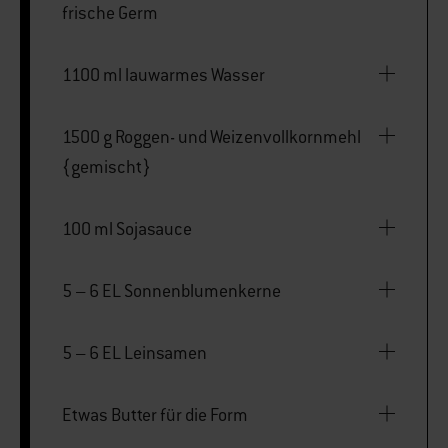
frische Germ
1100 ml lauwarmes Wasser
1500 g Roggen- und Weizenvollkornmehl
{gemischt}
100 ml Sojasauce
5 – 6 EL Sonnenblumenkerne
5 – 6 EL Leinsamen
Etwas Butter für die Form