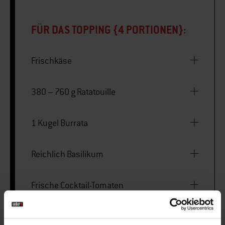
FÜR DAS TOPPING {4 PORTIONEN}:
Frischkäse
380 – 760 g Ratatouille
1 Kugel Burrata
Reichlich Basilikum
Frische Cocktail-Tomaten