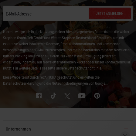
JETZT ANMELDEN
E-Mail-Adresse
Hiermit willige ich in die Nutzung meiner hier angegebenen Daten durch die Weber-
Stephen Österreich GmbH und Weber-Stephen Deutschland GmbH ein, um mir
exklusive Weber Inhalte wie Rezepte, Produktinformationen und kommende
Veranstaltungen per E-Mail zuzusenden und meine Interaktion mit dem Newsletter
mittels Tracking Tools zu analysieren. Du kannst die Einwilligung jederzeit
widerrufen, indem du auf
Newsletter abmelden
klickst oder unser
Kontaktformular
nutzt. Für weitere Details lies bitte unsere
Datenschutzrichtlinie
.
Diese Website ist durch reCAPTCHA geschützt und es gelten die
Datenschutzerklärung
und die
Nutzungsbedingungen
von Google.
Unternehmen