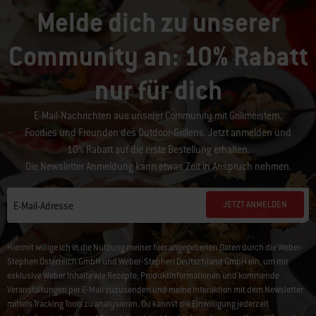
Melde dich zu unserer
Community an: 10% Rabatt
nur für dich
E-Mail-Nachrichten aus unserer Community mit Grillmeistern,
Foodies und Freunden des Outdoor-Grillens. Jetzt anmelden und
10% Rabatt auf die erste Bestellung erhalten.
Die Newsletter Anmeldung kann etwas Zeit in Anspruch nehmen.
JETZT ANMELDEN
E-Mail-Adresse
Hiermit willige ich in die Nutzung meiner hier angegebenen Daten durch die Weber-
Stephen Österreich GmbH und Weber-Stephen Deutschland GmbH ein, um mir
exklusive Weber Inhalte wie Rezepte, Produktinformationen und kommende
Veranstaltungen per E-Mail zuzusenden und meine Interaktion mit dem Newsletter
mittels Tracking Tools zu analysieren. Du kannst die Einwilligung jederzeit