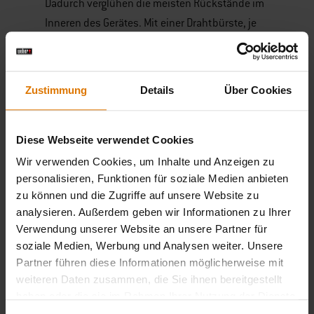
Dadurch verglühen die meisten Rückstände im
Inneren des Gerätes. Mit einer Drahtbürste, je
nach Bauart des Grillrosts ein-, zwei- oder
dreiseitig, reinigt man die Zwischenräume.
Auch Flugrost oder leichte Korrosion entfernt
Zustimmung
Details
Über Cookies
man auf diese Weise.
Die Abtropfschalen nach Gebrauch leeren oder
Diese Webseite verwendet Cookies
in der Recycling-Tonne entsorgen. Abgekühlt,
Wir verwenden Cookies, um Inhalte und Anzeigen zu
aber noch warm, geht die kontrollierte
personalisieren, Funktionen für soziale Medien anbieten
zu können und die Zugriffe auf unsere Website zu
Schrubberei jetzt erst richtig los. Bei
analysieren. Außerdem geben wir Informationen zu Ihrer
Elektrogrills empfiehlt es sich, den Stecker zu
Verwendung unserer Website an unsere Partner für
ziehen, will man nicht in der Notaufnahme oder
soziale Medien, Werbung und Analysen weiter. Unsere
ungewollt auf dem Rasen rollend landen.
Partner führen diese Informationen möglicherweise mit
weiteren Daten zusammen, die Sie ihnen bereitgestellt
Weber hält für jede Grill-Bauart und für alle
haben oder die sie im Rahmen Ihrer Nutzung der Dienste
gesammelt haben.