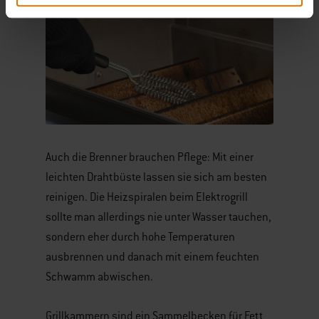
Auch die Brenner brauchen Pflege: Mit einer
leichten Drahtbüste lassen sie sich am besten
reinigen. Die Heizspiralen beim Elektrogrill
sollte man allerdings nie unter Wasser tauchen,
sondern eher durch hohe Temperaturen
ausbrennen und danach mit einem feuchten
Schwamm abwischen.
Grillkammern sind ein Sammelbecken für Fett