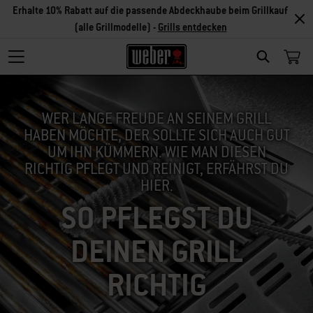
Erhalte 10% Rabatt auf die passende Abdeckhaube beim Grillkauf
(alle Grillmodelle) -
Grills entdecken
SEARCH
WER LANGE FREUDE AN SEINEM GRILL
HABEN MÖCHTE, DER SOLLTE SICH AUCH GUT
UM IHN KÜMMERN. WIE MAN DIESEN
RICHTIG PFLEGT UND REINIGT, ERFÄHRST DU
HIER.
SO PFLEGST DU
DEINEN GRILL
RICHTIG