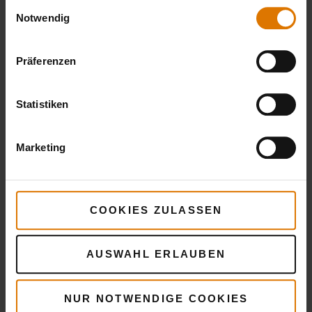
Metallarten Reinigungsmittel bereit. Oft
Einwilligungsauswahl
Notwendig
entfernt man allein schon mit heißem Wasser,
Spüli und einem weichen Topfschwamm mit
aufgerauter Oberfläche oder aber einem
Präferenzen
Kunststoff-Spachtel die gröbsten
Verunreinigungen. Hartnäckiger Schmutz lässt
Statistiken
sich mit dem
Weber Grill-Reiniger
gut zu Leibe
rücken. Auch in Wasser gelöstes Backsoda wirkt
Marketing
oft schon kleine Wunder.
Selbst für Gusseisen und Edelstahl gibt es
COOKIES ZULASSEN
entsprechende
Reinigungsmittel von Weber
.
Schrubben ja, kratzen nein, meist reicht das
Einweichen verdreckter Partien mit Wasser und
AUSWAHL ERLAUBEN
Spülmittel, um hartnäckiger Grillreste und Ruß
Herr zu werden.
NUR NOTWENDIGE COOKIES