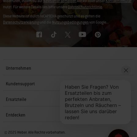
widerrufen, indem du auf
Newsletter abmelden
klickst oder unser
Kontaktformular
nutzt. Für weitere Details lies bitte unsere
Datenschutzrichtlinie
.
Diese Website ist durch reCAPTCHA geschützt und es gelten die
Datenschutzerklärung
und die
Nutzungsbedingungen
von Google.
Unternehmen
Kundensupport
Ersatzteile
Entdecken
© 2025 Weber. Alle Rechte vorbehalten.