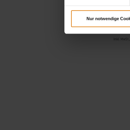
Kompatibel
Grills
Nur notwendige Cook
119,99 
inkl. MwSt.
Color Op
Page 1
Pa