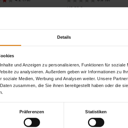
4.2
(76)
0.0
(0)
€
149,99 €
, zzgl. Versand
inkl. MwSt., zzgl. Versand
tions
Color Options
Details
-25%
Cookies
nhalte und Anzeigen zu personalisieren, Funktionen für soziale
Website zu analysieren. Außerdem geben wir Informationen zu I
r soziale Medien, Werbung und Analysen weiter. Unsere Partner
 Daten zusammen, die Sie ihnen bereitgestellt haben oder die s
n.
Präferenzen
Statistiken
Plancha
Plancha