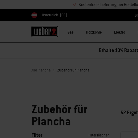
Kostenlose Lieferung bei Bestel
Österreich
(DE)
Gr
Land auswählen
Gas
Holzkohle
Elektro
Erhalte 10% Rabatt
Alle Plancha
Zubehör für Plancha
Zubehör für
52 Erge
Plancha
Filter
Filter löschen