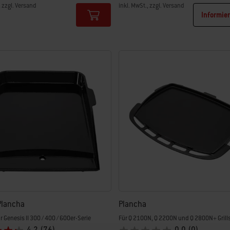
, zzgl. Versand
inkl. MwSt., zzgl. Versand
Informie
tions
Color Options
Plancha
Plancha
 Genesis II 300 / 400 / 600er-Serie
Für Q 2100N, Q 2200N und Q 2800N+ Grill