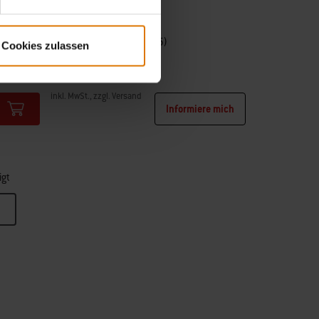
Für Lumin Elektrogrill
4.2
(15)
Cookies zulassen
109,99 €
inkl. MwSt., zzgl. Versand
Informiere mich
Color Options
igt