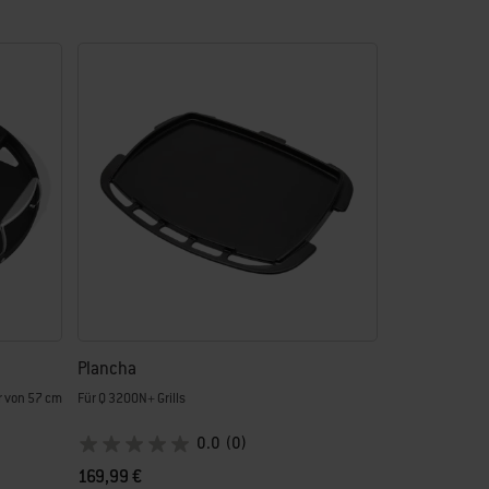
Plancha
r von 57 cm
Für Q 3200N+ Grills
0.0
(0)
169,99 €