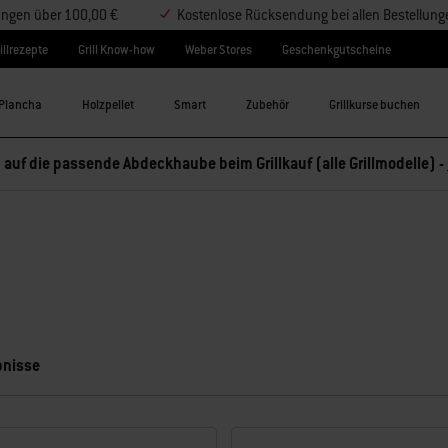
lungen über 100,00 €
Kostenlose Rücksendung bei allen Bestellung
illrezepte
Grill Know-how
Weber Stores
Geschenkgutscheine
Plancha
Holzpellet
Smart
Zubehör
Grillkurse buchen
 auf die passende Abdeckhaube beim Grillkauf (alle Grillmodelle) -
bnisse