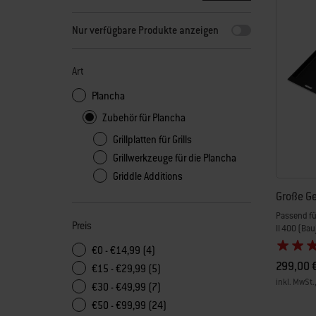
Durch Auswahl eines beliebigen Filters wird die Seite mit n
Nur verfügbare Produkte anzeigen
Art
Plancha
Zubehör für Plancha
Grillplatten für Grills
Grillwerkzeuge für die Plancha
Griddle Additions
Große Ge
Passend für
Preis
II 400 (Ba
€0 - €14,99 (4)
299,00 
€15 - €29,99 (5)
inkl. MwSt.
€30 - €49,99 (7)
Color Op
€50 - €99,99 (24)