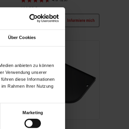
4.6
(25)
144,99 €
inkl. MwSt., zzgl. Versand
Informiere mich
Color Options
Über Cookies
 Medien anbieten zu können
hrer Verwendung unserer
 führen diese Informationen
ie im Rahmen Ihrer Nutzung
Marketing
Plancha