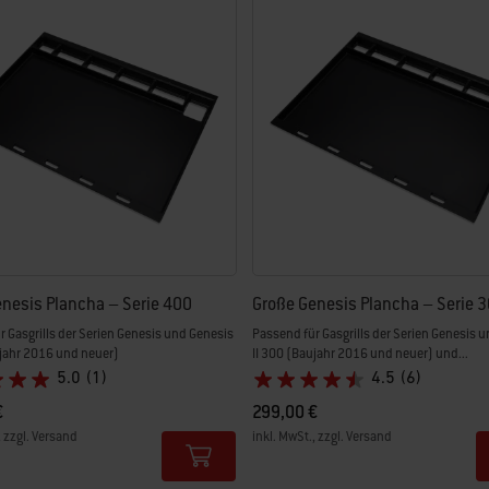
euen Ergebnissen aktualisiert.
nesis Plancha – Serie 400
Große Genesis Plancha – Serie 
 Gasgrills der Serien Genesis und Genesis
Passend für Gasgrills der Serien Genesis 
ujahr 2016 und neuer)
II 300 (Baujahr 2016 und neuer) und...
5.0
(1)
4.5
(6)
€
299,00 €
, zzgl. Versand
inkl. MwSt., zzgl. Versand
tions
Color Options