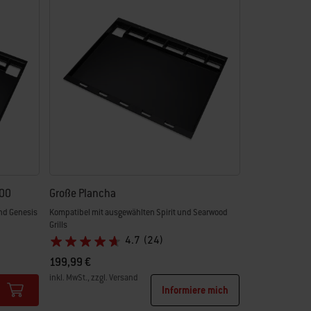
300
Große Plancha
und Genesis
Kompatibel mit ausgewählten Spirit und Searwood
Grills
4.7
(24)
199,99 €
inkl. MwSt., zzgl. Versand
Informiere mich
Color Options