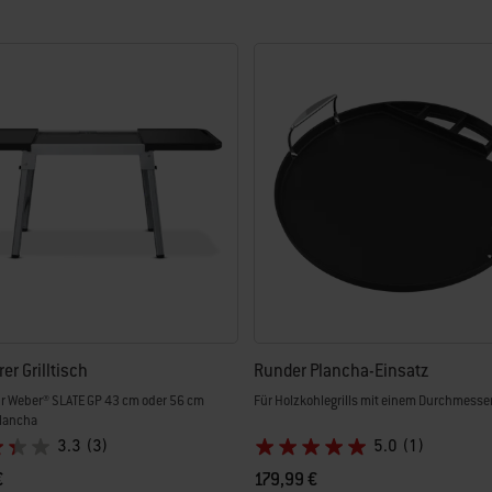
er Grilltisch
Runder Plancha-Einsatz
r Weber® SLATE GP 43 cm oder 56 cm
Für Holzkohlegrills mit einem Durchmesse
lancha
3.3
(3)
5.0
(1)
€
179,99 €