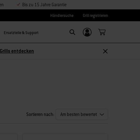
en
Bis zu 15 Jahre Garantie
Händlersuche
Grill registrieren
Ersatzteile & Support
Einloggen/
Search
Weber-ID
Grills entdecken
Sortieren nach: