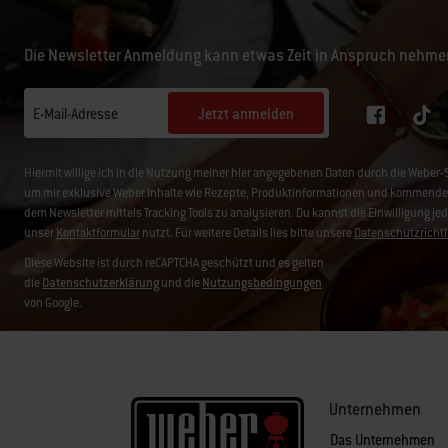
Die Newsletter Anmeldung kann etwas Zeit in Anspruch nehme
Jetzt anmelden
E-Mail-Adresse
Hiermit willige ich in die Nutzung meiner hier angegebenen Daten durch die Web
um mir exklusive Weber Inhalte wie Rezepte, Produktinformationen und kommende 
dem Newsletter mittels Tracking Tools zu analysieren. Du kannst die Einwilligung je
unser
Kontaktformular
nutzt. Für weitere Details lies bitte unsere
Datenschutzrichtl
Diese Website ist durch reCAPTCHA geschützt und es gelten
die
Datenschutzerklärung
und die
Nutzungsbedingungen
von Google.
Unternehmen
Das Unternehmen