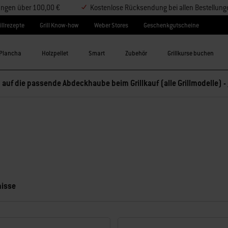
lungen über 100,00 €
Kostenlose Rücksendung bei allen Bestellung
illrezepte
Grill Know-how
Weber Stores
Geschenkgutscheine
Plancha
Holzpellet
Smart
Zubehör
Grillkurse buchen
 auf die passende Abdeckhaube beim Grillkauf (alle Grillmodelle) -
nisse