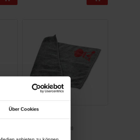
Color Options
Über Cookies
Mikrofasertuch
4.6
(78)
3,79 €
 Medien anbieten zu können