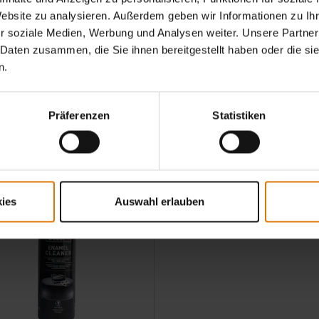
längere die
inkl. MwSt., zzgl. Versand
Website zu analysieren. Außerdem geben wir Informationen zu I
ensdauer
r soziale Medien, Werbung und Analysen weiter. Unsere Partner
Color Options
nes Grills
 Daten zusammen, die Sie ihnen bereitgestellt haben oder die s
n.
 Tipps für Wartung und Pflege
Präferenzen
Statistiken
ies
Auswahl erlauben