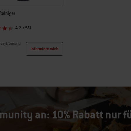
Reiniger
4.3
(96)
, zzgl. Versand
Informiere mich
tions
munity an: 10% Rabatt nur fü