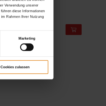
inkl. MwSt., zzgl. Versand
hrer Verwendung unserer
 führen diese Informationen
Color Options
ie im Rahmen Ihrer Nutzung
Marketing
Cookies zulassen