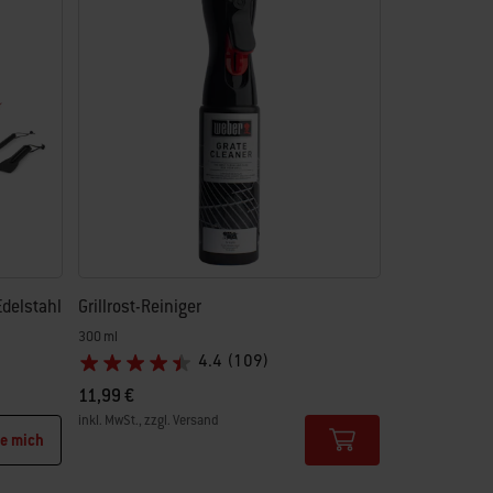
Edelstahl
Grillrost-Reiniger
300 ml
4.4
(109)
11,99 €
inkl. MwSt., zzgl. Versand
re mich
Color Options