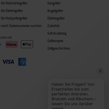
 für Holzkohlegriller
Gasgriller
 für Elektrogriller
Kugelgriller
 für Holzpelletgriller
Elektrogriller
le nach Seriennummer suchen
Zubehör
Grill Academy
icher mit
Grillrezepte
Grillgeschichten