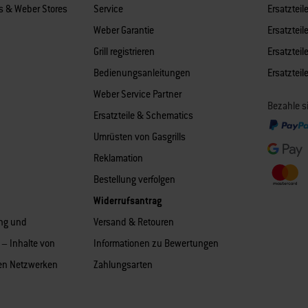
es & Weber Stores
Service
Ersatzteile
Weber Garantie
Ersatzteile
Grill registrieren
Ersatzteile
Bedienungsanleitungen
Ersatztei
Weber Service Partner
Bezahle s
Ersatzteile & Schematics
Umrüsten von Gasgrills
Reklamation
Bestellung verfolgen
Widerrufsantrag
ng und
Versand & Retouren
– Inhalte von
Informationen zu Bewertungen
len Netzwerken
Zahlungsarten