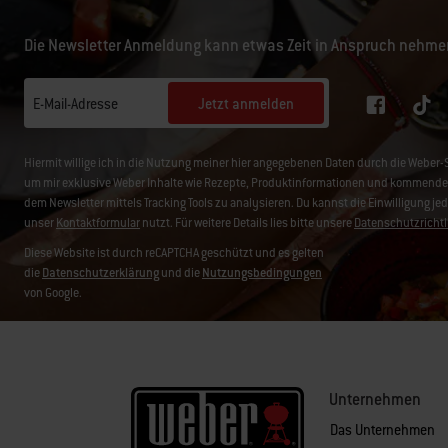
Die Newsletter Anmeldung kann etwas Zeit in Anspruch nehme
Jetzt anmelden
E-Mail-Adresse
Hiermit willige ich in die Nutzung meiner hier angegebenen Daten durch die Web
um mir exklusive Weber Inhalte wie Rezepte, Produktinformationen und kommende 
dem Newsletter mittels Tracking Tools zu analysieren. Du kannst die Einwilligung je
unser
Kontaktformular
nutzt. Für weitere Details lies bitte unsere
Datenschutzrichtl
Diese Website ist durch reCAPTCHA geschützt und es gelten
die
Datenschutzerklärung
und die
Nutzungsbedingungen
von Google.
Unternehmen
Das Unternehmen