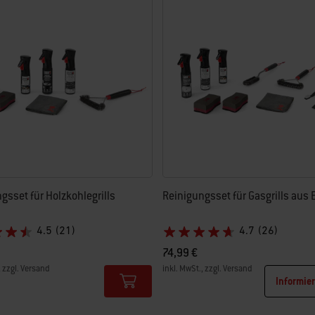
euen Ergebnissen aktualisiert.
gsset für Holzkohlegrills
Reinigungsset für Gasgrills aus 
4.5
(21)
4.7
(26)
74,99 €
, zzgl. Versand
inkl. MwSt., zzgl. Versand
Informie
tions
Color Options