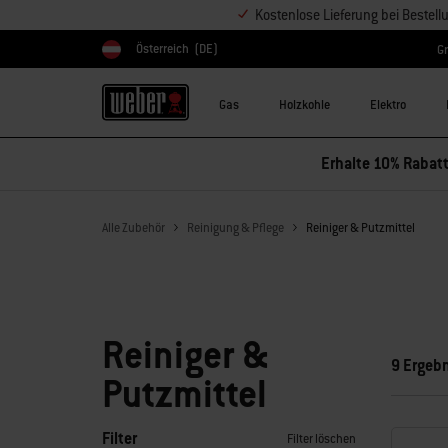
Kostenlose Lieferung bei Bestel
Österreich
(DE)
Gr
Land auswählen
Gas
Holzkohle
Elektro
Erhalte 10% Rabatt
Alle Zubehör
Reinigung & Pflege
Reiniger & Putzmittel
Reiniger &
9 Ergeb
Putzmittel
Filter
Filter löschen