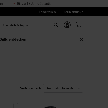
en
Bis zu 15 Jahre Garantie
Händlersuche
Grill registrieren
Ersatzteile & Support
Einloggen/
Search
Weber-ID
Grills entdecken
Sortieren nach: