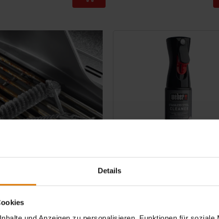
tions
Color Options
Details
Edelstahl-Reiniger
300 ml
4.3
(53)
Cookies
11,99 €
nhalte und Anzeigen zu personalisieren, Funktionen für soziale