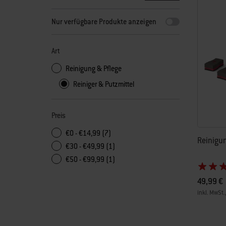
Durch Auswahl eines beliebigen Filters wird die Seite mit n
Nur verfügbare Produkte anzeigen
Art
Reinigung & Pflege
Reiniger & Putzmittel
Preis
€0 - €14,99 (7)
Reinigun
€30 - €49,99 (1)
€50 - €99,99 (1)
49,99 €
inkl. MwSt.
Color Op