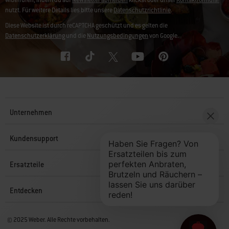
widerrufen, indem du auf
Newsletter abmelden
klickst oder unser
Kontaktformular
nutzt. Für weitere Details lies bitte unsere
Datenschutzrichtlinie
.
Diese Website ist durch reCAPTCHA geschützt und es gelten die
Datenschutzerklärung
und die
Nutzungsbedingungen
von Google.
Unternehmen
Kundensupport
Ersatzteile
Entdecken
© 2025 Weber. Alle Rechte vorbehalten.