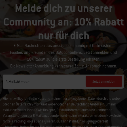
Melde dich zu unserer
Community an: 10% Rabatt
nur für dich
E-Mail-Nachrichten aus unserer Community mit Grillmeistern,
Foodies und Freunden des Outdoor-Grillens. Jetzt anmelden und
10% Rabatt auf die erste Bestellung erhalten.
Die Newsletter Anmeldung kann etwas Zeit in Anspruch nehmen.
Jetzt anmelden
E-Mail-Adresse
Hiermit willige ich in die Nutzung meiner hier angegebenen Daten durch die Weber-
Stephen Österreich GmbH und Weber-Stephen Deutschland GmbH ein, um mir
exklusive Weber Inhalte wie Rezepte, Produktinformationen und kommende
Veranstaltungen per E-Mail zuzusenden und meine Interaktion mit dem Newsletter
mittels Tracking Tools zu analysieren. Du kannst die Einwilligung jederzeit