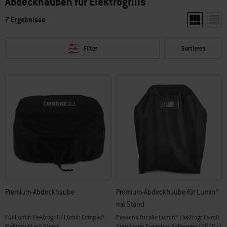
Abdeckhauben für Elektrogrills
7 Ergebnisse
Zwei Produkt
Ein P
Filter
Sortieren
Premium-Abdeckhaube
Premium-Abdeckhaube für Lumin®
mit Stand
Für Lumin Elektrogrill / Lumin Compact
Passend für alle Lumin® Elektrogrills mit
Elektrogrill mit Stand
Stand oder Premium-Rollwagen (2026+)