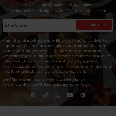
10% Rabatt auf die erste Bestellung erhalten.
Die Newsletter Anmeldung kann etwas Zeit in Anspruch nehmen.
JETZT ANMELDEN
E-Mail-Adresse
Hiermit willige ich in die Nutzung meiner hier angegebenen Daten durch die Weber-
Stephen Österreich GmbH und Weber-Stephen Deutschland GmbH ein, um mir
exklusive Weber Inhalte wie Rezepte, Produktinformationen und kommende
Veranstaltungen per E-Mail zuzusenden und meine Interaktion mit dem Newsletter
mittels Tracking Tools zu analysieren. Du kannst die Einwilligung jederzeit
widerrufen, indem du auf
Newsletter abmelden
klickst oder unser
Kontaktformular
nutzt. Für weitere Details lies bitte unsere
Datenschutzrichtlinie
.
Diese Website ist durch reCAPTCHA geschützt und es gelten die
Datenschutzerklärung
und die
Nutzungsbedingungen
von Google.