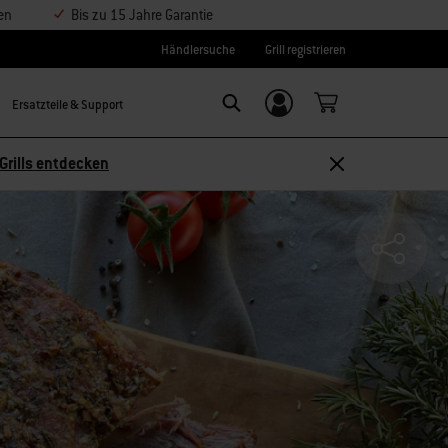
en
Bis zu 15 Jahre Garantie
Händlersuche
Grill registrieren
Ersatzteile & Support
Einloggen/
SEARCH
Weber-ID
Grills entdecken