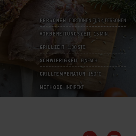
PERSONEN
PORTIONEN FÜR 4 PERSONEN
VORBEREITUNGSZEIT
15 MIN.
GRILLZEIT
1:30 STD.
SCHWIERIGKEIT
EINFACH
GRILLTEMPERATUR
150 °C
METHODE
INDIREKT