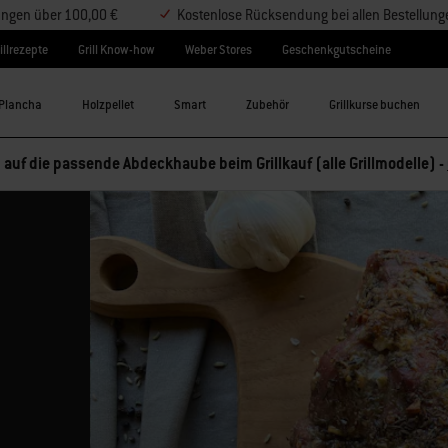
lungen über 100,00 €
Kostenlose Rücksendung bei allen Bestellung
illrezepte
Grill Know-how
Weber Stores
Geschenkgutscheine
Plancha
Holzpellet
Smart
Zubehör
Grillkurse buchen
 auf die passende Abdeckhaube beim Grillkauf (alle Grillmodelle) -