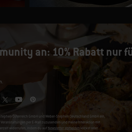
munity an: 10% Rabatt nur fü
n.
er-Stephen Österreich GmbH und Weber-Stephen Deutschland GmbH ein,
Veranstaltungen per E-Mail zuzusenden und meine Interaktion mit
derzeit widerrufen, indem du auf
Newsletter abmelden
klickst oder