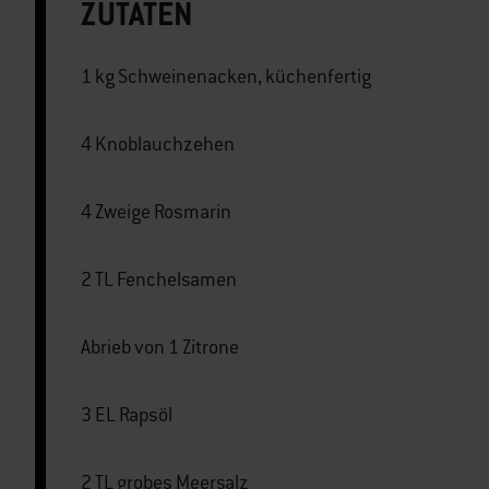
ZUTATEN
1 kg Schweinenacken, küchenfertig
4 Knoblauchzehen
4 Zweige Rosmarin
2 TL Fenchelsamen
Abrieb von 1 Zitrone
3 EL Rapsöl
2 TL grobes Meersalz