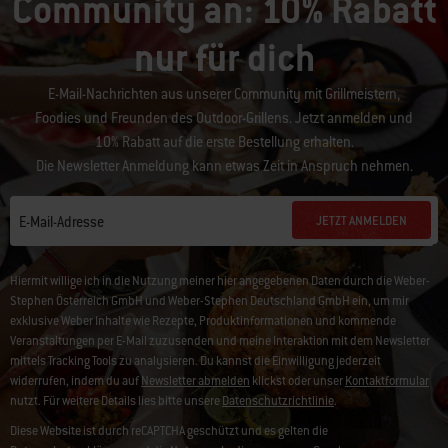
Community an: 10% Rabatt
nur für dich
E-Mail-Nachrichten aus unserer Community mit Grillmeistern,
Foodies und Freunden des Outdoor-Grillens. Jetzt anmelden und
10% Rabatt auf die erste Bestellung erhalten.
Die Newsletter Anmeldung kann etwas Zeit in Anspruch nehmen.
JETZT ANMELDEN
E-Mail-Adresse
Hiermit willige ich in die Nutzung meiner hier angegebenen Daten durch die Weber-
Stephen Österreich GmbH und Weber-Stephen Deutschland GmbH ein, um mir
exklusive Weber Inhalte wie Rezepte, Produktinformationen und kommende
Veranstaltungen per E-Mail zuzusenden und meine Interaktion mit dem Newsletter
mittels Tracking Tools zu analysieren. Du kannst die Einwilligung jederzeit
widerrufen, indem du auf
Newsletter abmelden
klickst oder unser
Kontaktformular
nutzt. Für weitere Details lies bitte unsere
Datenschutzrichtlinie
.
Diese Website ist durch reCAPTCHA geschützt und es gelten die