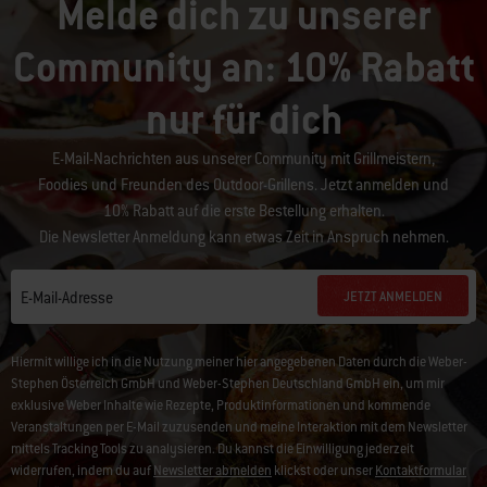
Melde dich zu unserer
Community an: 10% Rabatt
nur für dich
E-Mail-Nachrichten aus unserer Community mit Grillmeistern,
Foodies und Freunden des Outdoor-Grillens. Jetzt anmelden und
10% Rabatt auf die erste Bestellung erhalten.
Die Newsletter Anmeldung kann etwas Zeit in Anspruch nehmen.
JETZT ANMELDEN
E-Mail-Adresse
Hiermit willige ich in die Nutzung meiner hier angegebenen Daten durch die Weber-
Stephen Österreich GmbH und Weber-Stephen Deutschland GmbH ein, um mir
exklusive Weber Inhalte wie Rezepte, Produktinformationen und kommende
Veranstaltungen per E-Mail zuzusenden und meine Interaktion mit dem Newsletter
mittels Tracking Tools zu analysieren. Du kannst die Einwilligung jederzeit
widerrufen, indem du auf
Newsletter abmelden
klickst oder unser
Kontaktformular