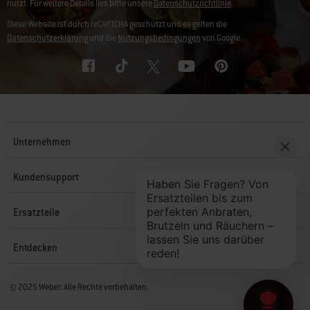
nutzt. Für weitere Details lies bitte unsere
Datenschutzrichtlinie
.
Diese Website ist durch reCAPTCHA geschützt und es gelten die
Datenschutzerklärung
und die
Nutzungsbedingungen
von Google.
Unternehmen
Kundensupport
Ersatzteile
Entdecken
© 2025 Weber. Alle Rechte vorbehalten.