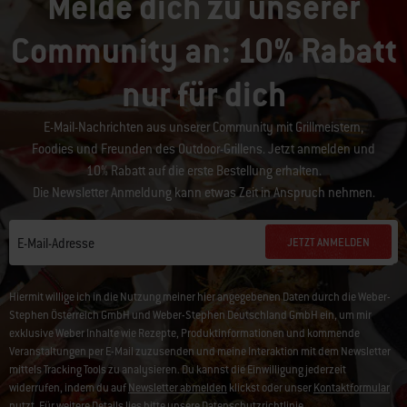
Melde dich zu unserer
Community an: 10% Rabatt
nur für dich
E-Mail-Nachrichten aus unserer Community mit Grillmeistern,
Foodies und Freunden des Outdoor-Grillens. Jetzt anmelden und
10% Rabatt auf die erste Bestellung erhalten.
Die Newsletter Anmeldung kann etwas Zeit in Anspruch nehmen.
JETZT ANMELDEN
E-Mail-Adresse
Hiermit willige ich in die Nutzung meiner hier angegebenen Daten durch die Weber-
Stephen Österreich GmbH und Weber-Stephen Deutschland GmbH ein, um mir
exklusive Weber Inhalte wie Rezepte, Produktinformationen und kommende
Veranstaltungen per E-Mail zuzusenden und meine Interaktion mit dem Newsletter
mittels Tracking Tools zu analysieren. Du kannst die Einwilligung jederzeit
widerrufen, indem du auf
Newsletter abmelden
klickst oder unser
Kontaktformular
nutzt. Für weitere Details lies bitte unsere
Datenschutzrichtlinie
.