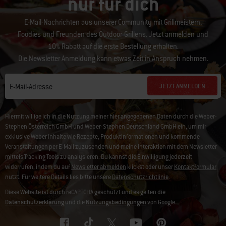
nur für dich
E-Mail-Nachrichten aus unserer Community mit Grillmeistern,
Foodies und Freunden des Outdoor-Grillens. Jetzt anmelden und
10% Rabatt auf die erste Bestellung erhalten.
Die Newsletter Anmeldung kann etwas Zeit in Anspruch nehmen.
JETZT ANMELDEN
E-Mail-Adresse
Hiermit willige ich in die Nutzung meiner hier angegebenen Daten durch die Weber-
Stephen Österreich GmbH und Weber-Stephen Deutschland GmbH ein, um mir
exklusive Weber Inhalte wie Rezepte, Produktinformationen und kommende
Veranstaltungen per E-Mail zuzusenden und meine Interaktion mit dem Newsletter
mittels Tracking Tools zu analysieren. Du kannst die Einwilligung jederzeit
widerrufen, indem du auf
Newsletter abmelden
klickst oder unser
Kontaktformular
nutzt. Für weitere Details lies bitte unsere
Datenschutzrichtlinie
.
Diese Website ist durch reCAPTCHA geschützt und es gelten die
Datenschutzerklärung
und die
Nutzungsbedingungen
von Google.