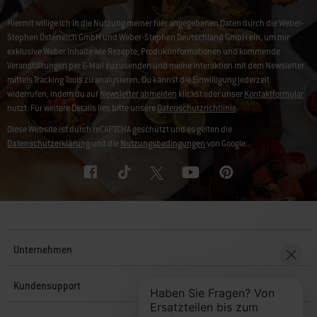
Hiermit willige ich in die Nutzung meiner hier angegebenen Daten durch die Weber-
Stephen Österreich GmbH und Weber-Stephen Deutschland GmbH ein, um mir
exklusive Weber Inhalte wie Rezepte, Produktinformationen und kommende
Veranstaltungen per E-Mail zuzusenden und meine Interaktion mit dem Newsletter
mittels Tracking Tools zu analysieren. Du kannst die Einwilligung jederzeit
widerrufen, indem du auf
Newsletter abmelden
klickst oder unser
Kontaktformular
nutzt. Für weitere Details lies bitte unsere
Datenschutzrichtlinie
.
Diese Website ist durch reCAPTCHA geschützt und es gelten die
Datenschutzerklärung
und die
Nutzungsbedingungen
von Google.
Unternehmen
Kundensupport