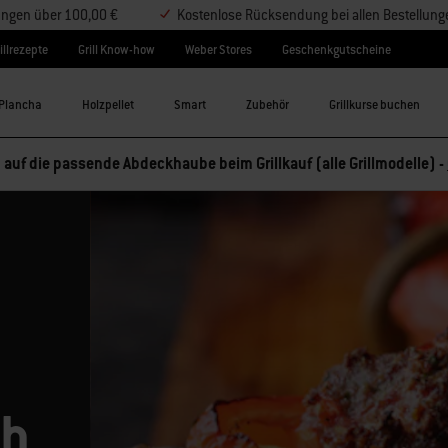
lungen über 100,00 €
Kostenlose Rücksendung bei allen Bestellung
illrezepte
Grill Know-how
Weber Stores
Geschenkgutscheine
Plancha
Holzpellet
Smart
Zubehör
Grillkurse buchen
 auf die passende Abdeckhaube beim Grillkauf (alle Grillmodelle) -
ch