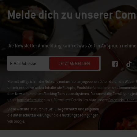
Melde dich zu unserer Com
Die Newsletter Anmeldung kann etwas Zeit in Anspruch nehme
JETZT ANMELDEN
E-Mail-Adresse
Hiermit willige ich in die Nutzung meiner hier angegebenen Daten durch die Web
um mir exklusive Weber Inhalte wie Rezepte, Produktinformationen und kommende 
dem Newsletter mittels Tracking Tools zu analysieren. Du kannst die Einwilligung je
unser
Kontaktformular
nutzt. Für weitere Details lies bitte unsere
Datenschutzrichtl
Diese Website ist durch reCAPTCHA geschützt und es gelten
die
Datenschutzerklärung
und die
Nutzungsbedingungen
von Google.