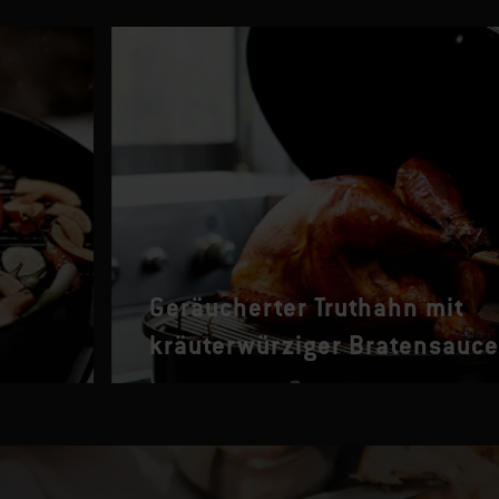
Geräucherter Truthahn mit
kräuterwürziger Bratensauce