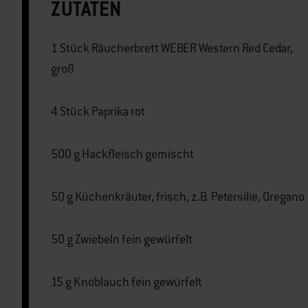
ZUTATEN
1 Stück Räucherbrett WEBER Western Red Cedar,
groß
4 Stück Paprika rot
500 g Hackfleisch gemischt
50 g Küchenkräuter, frisch, z.B. Petersilie, Oregano
50 g Zwiebeln fein gewürfelt
15 g Knoblauch fein gewürfelt