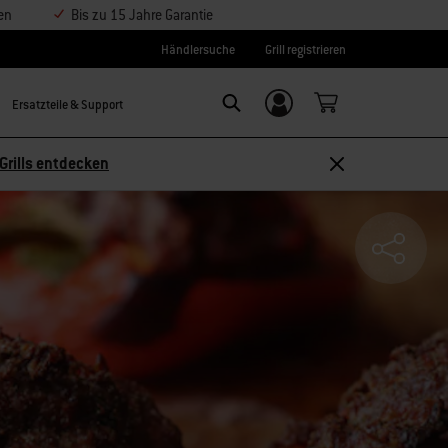
en
Bis zu 15 Jahre Garantie
Händlersuche
Grill registrieren
Ersatzteile & Support
Einloggen/
SEARCH
Weber-ID
Grills entdecken