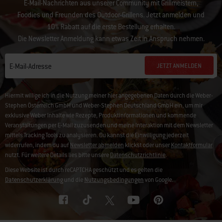
E-Mail-Nachrichten aus unserer Community mit Grillmeistern,
Foodies und Freunden des Outdoor-Grillens. Jetzt anmelden und
10% Rabatt auf die erste Bestellung erhalten.
Die Newsletter Anmeldung kann etwas Zeit in Anspruch nehmen.
JETZT ANMELDEN
E-Mail-Adresse
Hiermit willige ich in die Nutzung meiner hier angegebenen Daten durch die Weber-
Stephen Österreich GmbH und Weber-Stephen Deutschland GmbH ein, um mir
exklusive Weber Inhalte wie Rezepte, Produktinformationen und kommende
Veranstaltungen per E-Mail zuzusenden und meine Interaktion mit dem Newsletter
mittels Tracking Tools zu analysieren. Du kannst die Einwilligung jederzeit
widerrufen, indem du auf
Newsletter abmelden
klickst oder unser
Kontaktformular
nutzt. Für weitere Details lies bitte unsere
Datenschutzrichtlinie
.
Diese Website ist durch reCAPTCHA geschützt und es gelten die
Datenschutzerklärung
und die
Nutzungsbedingungen
von Google.