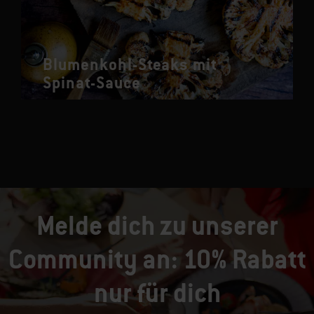
Blumenkohl-Steaks mit
Spinat-Sauce
Melde dich zu unserer
Community an: 10% Rabatt
nur für dich