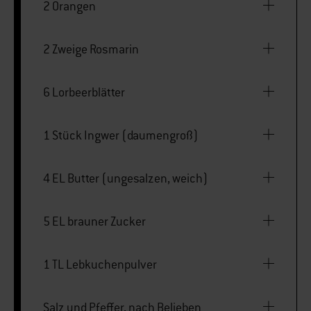
2 Orangen
2 Zweige Rosmarin
6 Lorbeerblätter
1 Stück Ingwer (daumengroß)
4 EL Butter (ungesalzen, weich)
5 EL brauner Zucker
1 TL Lebkuchenpulver
Salz und Pfeffer, nach Belieben