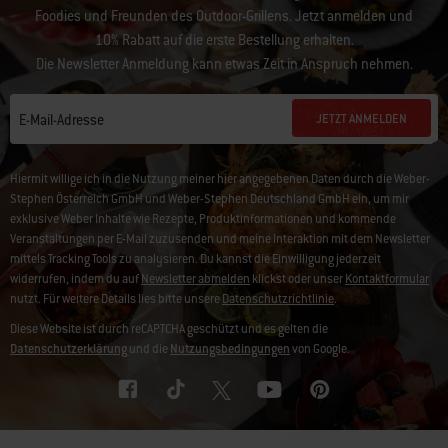
Foodies und Freunden des Outdoor-Grillens. Jetzt anmelden und
10% Rabatt auf die erste Bestellung erhalten.
Die Newsletter Anmeldung kann etwas Zeit in Anspruch nehmen.
JETZT ANMELDEN
E-Mail-Adresse
Hiermit willige ich in die Nutzung meiner hier angegebenen Daten durch die Weber-
Stephen Österreich GmbH und Weber-Stephen Deutschland GmbH ein, um mir
exklusive Weber Inhalte wie Rezepte, Produktinformationen und kommende
Veranstaltungen per E-Mail zuzusenden und meine Interaktion mit dem Newsletter
mittels Tracking Tools zu analysieren. Du kannst die Einwilligung jederzeit
widerrufen, indem du auf
Newsletter abmelden
klickst oder unser
Kontaktformular
nutzt. Für weitere Details lies bitte unsere
Datenschutzrichtlinie
.
Diese Website ist durch reCAPTCHA geschützt und es gelten die
Datenschutzerklärung
und die
Nutzungsbedingungen
von Google.