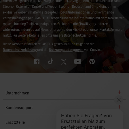
Hiermit willige ich in die Nutzung meiner hier angegebenen Daten durch die Weber-
Stephen Österreich GmbH und Weber-Stephen Deutschland GmbH ein, um mir
exklusive Weber Inhalte wie Rezepte, Produktinformationen und kommende
Veranstaltungen per E-Mail zuzusenden und meine Interaktion mit dem Newsletter
mittels Tracking Tools zu analysieren. Du kannst die Einwilligung jederzeit
widerrufen, indem du auf
Newsletter abmelden
klickst oder unser
Kontaktformular
nutzt. Für weitere Details lies bitte unsere
Datenschutzrichtlinie
.
Diese Website ist durch reCAPTCHA geschützt und es gelten die
Datenschutzerklärung
und die
Nutzungsbedingungen
von Google.
Unternehmen
Kundensupport
Ersatzteile