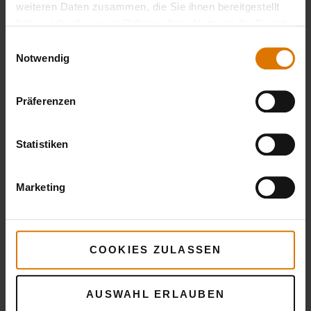
LISTE DRUCKEN
weiteren Daten zusammen, die Sie ihnen bereitgestellt
haben oder die sie im Rahmen Ihrer Nutzung der Dienste
gesammelt haben.
Einwilligungsauswahl
Notwendig
Präferenzen
Sei perfekt vorbereitet
Empfohlenes Zubehör
Statistiken
Marketing
COOKIES ZULASSEN
AUSWAHL ERLAUBEN