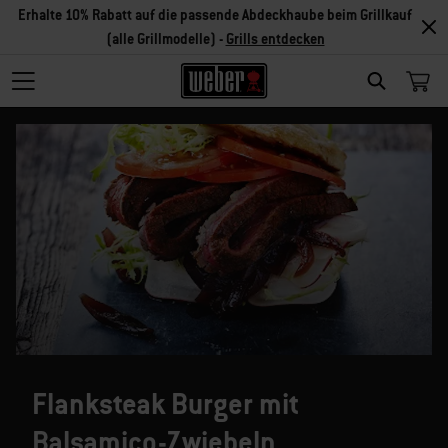
Erhalte 10% Rabatt auf die passende Abdeckhaube beim Grillkauf
(alle Grillmodelle) -
Grills entdecken
SEARCH
Flanksteak Burger mit
Balsamico-Zwiebeln