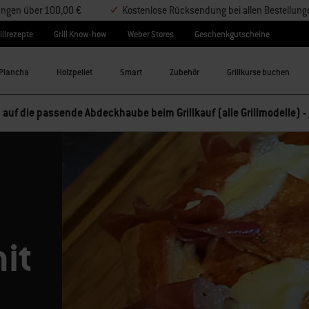
lungen über 100,00 €
Kostenlose Rücksendung bei allen Bestellung
illrezepte
Grill Know-how
Weber Stores
Geschenkgutscheine
Plancha
Holzpellet
Smart
Zubehör
Grillkurse buchen
 auf die passende Abdeckhaube beim Grillkauf (alle Grillmodelle) -
it