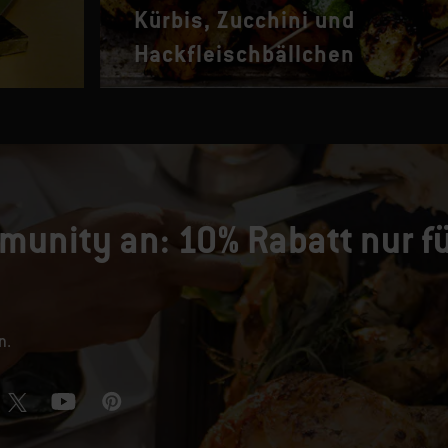
Kürbis, Zucchini und
Hackfleischbällchen
munity an: 10% Rabatt nur fü
n.