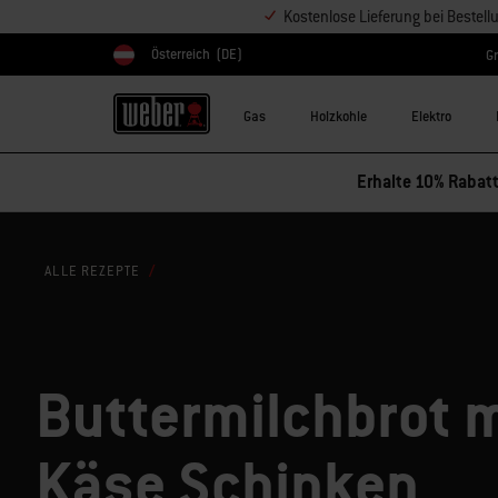
Kostenlose Lieferung bei Bestel
Österreich
(DE)
Gr
Land auswählen
Gas
Holzkohle
Elektro
Erhalte 10% Rabatt
ALLE REZEPTE
Buttermilchbrot m
Käse Schinken