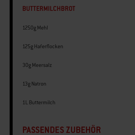
BUTTERMILCHBROT
1250g Mehl
125g Haferflocken
30g Meersalz
13g Natron
1L Buttermilch
PASSENDES ZUBEHÖR