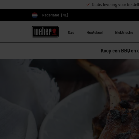
Gratis levering voor best
Nederland
(NL)
Kies land
Gas
Houtskool
Elektrische
Koop een BBQ en o