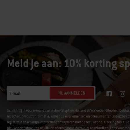
Meld je aan: 10% korting sp
NU AANMELDEN
E-mail
Schrijf mij in voor e-mails van Weber-Stephen Holland BV en Weber-Stephen Deuts
recepten, productinformatie, komende evenementen en consumentenonderzoek door g
registratie en om mijn interactie te analyseren met de nieuwsbrief tracking tools.
nieuwsbrief afmelden
te klikken of ons
contactformulier
te gebruiken. Lees voor mee