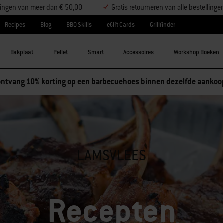
ellingen van meer dan € 50,00
Gratis retourneren van alle bestellinge
Recipes
Blog
BBQ Skills
eGift Cards
Grillfinder
Bakplaat
Pellet
Smart
Accessoires
Workshop Boeken
ntvang 10% korting op een barbecuehoes binnen dezelfde aankoo
LAMSVLEES
Recepten