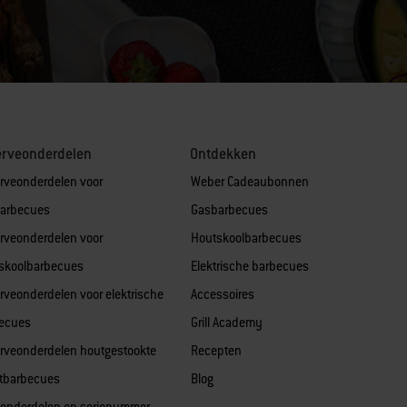
erveonderdelen
Ontdekken
rveonderdelen voor
Weber Cadeaubonnen
arbecues
Gasbarbecues
rveonderdelen voor
Houtskoolbarbecues
skoolbarbecues
Elektrische barbecues
rveonderdelen voor elektrische
Accessoires
ecues
Grill Academy
rveonderdelen houtgestookte
Recepten
etbarbecues
Blog
 onderdelen op serienummer