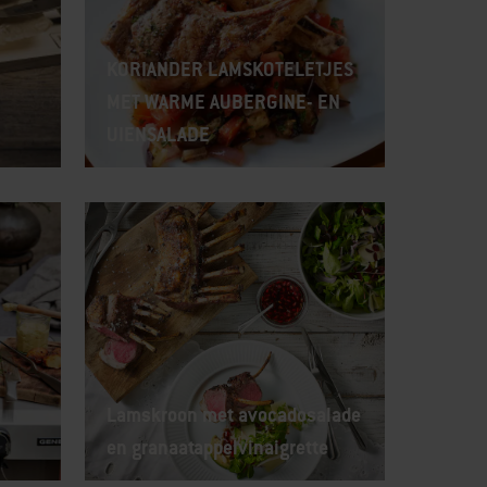
KORIANDER LAMSKOTELETJES
MET WARME AUBERGINE- EN
UIENSALADE
Lamskroon met avocadosalade
en granaatappelvinaigrette