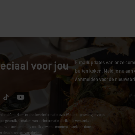
eciaal voor jou
E-mailupdates van onze comm
buiten koken. Meld je nu aan 
Aanmelden voor de nieuwsbrie
chland GmbH om exclusieve informatie over Weber te ontvangen zoals
ebruik te maken van de informatie die ik heb verstrekt bij
 Je kunt je toestemming op elk gewenst moment intrekken door op
r details ons
privacybeleid
.