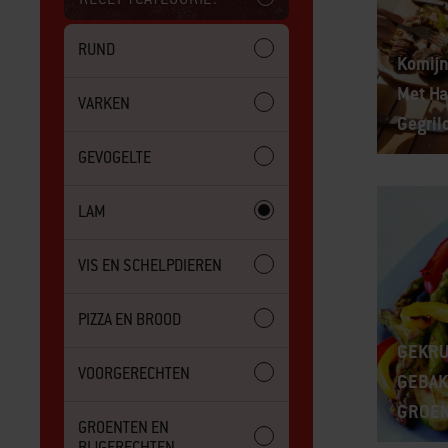
RUND
Komijn
Met Ha
VARKEN
Gegril
GEVOGELTE
LAM
VIS EN SCHELPDIEREN
PIZZA EN BROOD
GEKRU
VOORGERECHTEN
GEBAK
GROE
GROENTEN EN
BIJGERECHTEN