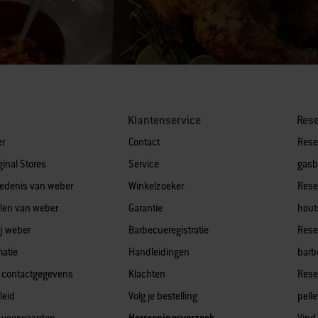
Klantenservice
Res
er
Contact
Rese
ginal Stores
Service
gasb
edenis van weber
Winkelzoeker
Rese
len van weber
Garantie
hout
j weber
Barbecueregistratie
Rese
matie
Handleidingen
barb
 contactgegevens
Klachten
Rese
leid
Volg je bestelling
pell
 voorwaarden
Herroepingsverzoek
Vind