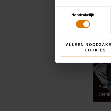
Toestemmingsselectie
Pulled
Noodzakelijk
en Fla
ALLEEN NOODZAKE
COOKIES
Mecho
cherm