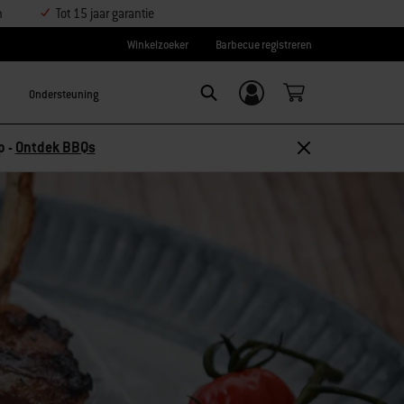
n
Tot 15 jaar garantie
Winkelzoeker
Barbecue registreren
Ondersteuning
Inloggen/
SEARCH
aanmelden
p -
Ontdek BBQs