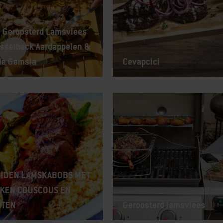
 Geroosterd Lamsvlees
sselback Aardappelen &
de Gemsla
Cevapcici
IDEN LAMSKABOBS MET
KEN COUSCOUS EN
NTEN
Geroosterd lamsvlees