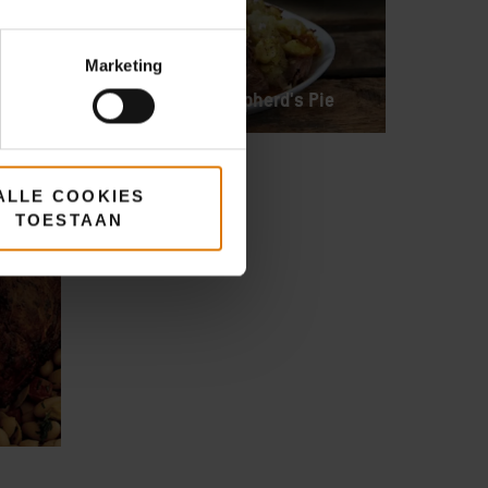
terd
Marketing
n
Pulled Lamb Shepherd's Pie
ALLE COOKIES
TOESTAAN