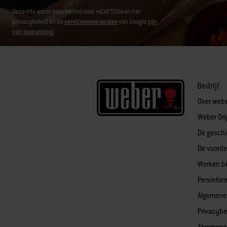
Deze site wordt beschermd door reCAPTCHA en het
privacybeleid en de
servicevoorwaarden
van Google
zijn
van toepassing.
Bedrijf
Over web
Weber Ori
De geschi
De voorde
Werken bi
Persinfor
Algemene
Privacybe
Algemene