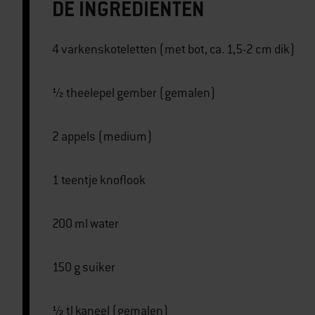
DE INGREDIËNTEN
4 varkenskoteletten (met bot, ca. 1,5-2 cm dik)
½ theelepel gember (gemalen)
2 appels (medium)
1 teentje knoflook
200 ml water
150 g suiker
½ tl kaneel (gemalen)