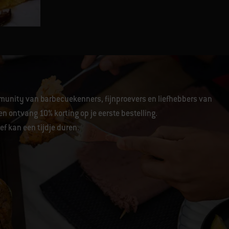
Buikspek met knapperige kor
unity van barbecuekenners, fijnproevers en liefhebbers van
en ontvang 10% korting op je eerste bestelling.
f kan een tijdje duren.