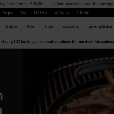
ellingen van meer dan € 50,00
Gratis retourneren van alle bestellinge
Recipes
Blog
BBQ Skills
eGift Cards
Grillfinder
Bakplaat
Pellet
Smart
Accessoires
Workshop Boeken
ntvang 10% korting op een barbecuehoes binnen dezelfde aankoo
n
y