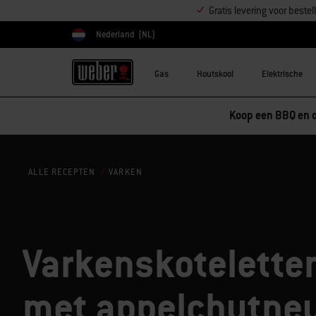
Gratis levering voor best
Nederland
(NL)
Kies land
Gas
Houtskool
Elektrische
Koop een BBQ en o
VARKEN
ALLE RECEPTEN
Varkenskotelette
met appelchutne