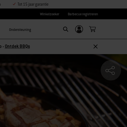
n
Tot 15 jaar garantie
Winkelzoeker
Barbecue registreren
Ondersteuning
Inloggen/
SEARCH
aanmelden
p -
Ontdek BBQs