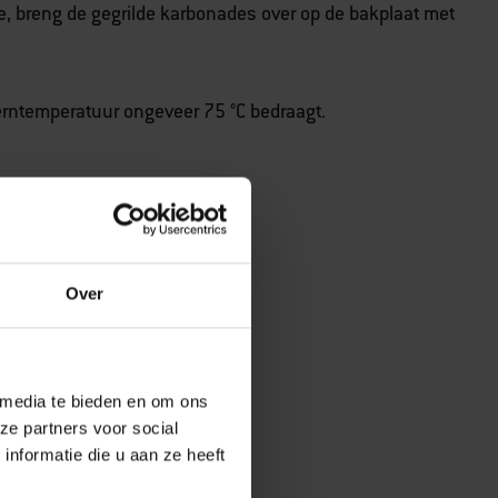
te, breng de gegrilde karbonades over op de bakplaat met
erntemperatuur ongeveer 75 °C bedraagt.
Over
 media te bieden en om ons
ze partners voor social
s
nformatie die u aan ze heeft