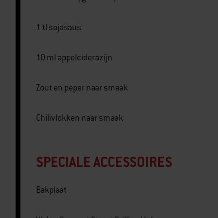
1 tl sojasaus
10 ml appelciderazijn
Zout en peper naar smaak
Chilivlokken naar smaak
SPECIALE ACCESSOIRES
Bakplaat