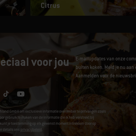
Citrus
eciaal voor jou
E-mailupdates van onze comm
buiten koken. Meld je nu aan 
Aanmelden voor de nieuwsbrie
chland GmbH om exclusieve informatie over Weber te ontvangen zoals
ebruik te maken van de informatie die ik heb verstrekt bij
 Je kunt je toestemming op elk gewenst moment intrekken door op
r details ons
privacybeleid
.