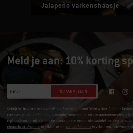
Jalapeño varkenshaasje
Meld je aan: 10% korting sp
NU AANMELDEN
E-mail
Schrijf mij in voor e-mails van Weber-Stephen Holland BV en Weber-Stephen Deuts
recepten, productinformatie, komende evenementen en consumentenonderzoek door g
registratie en om mijn interactie te analyseren met de nieuwsbrief tracking tools.
nieuwsbrief afmelden
te klikken of ons
contactformulier
te gebruiken. Lees voor mee