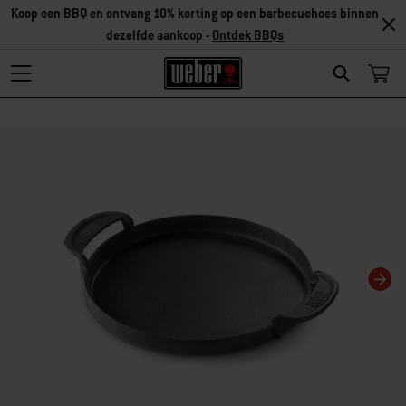
Koop een BBQ en ontvang 10% korting op een barbecuehoes binnen
dezelfde aankoop -
Ontdek BBQs
Search
Als je deze huidige dia van deze carrousel wijzigt, wordt de huidige dia van 