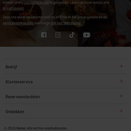
klikken of ons
contactformulier
te gebruiken. Lees voor meer details ons
privacybeleid
.
Deze site wordt beschermd door reCAPTCHA en het privacybeleid en de
servicevoorwaarden
van Google
zijn van toepassing.
Bedrijf
Klantenservice
Reserveonderdelen
Ontdekken
© 2026 Weber. Alle rechten voorbehouden.