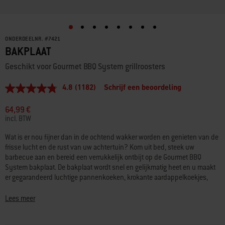
ONDERDEELNR.
#
7421
BAKPLAAT
Geschikt voor Gourmet BBQ System grillroosters
4.8
(1182)
Schrijf een beoordeling
4.8
van
5
64,99 €
sterren,
incl. BTW
gemiddelde
scorewaarde.
Wat is er nou fijner dan in de ochtend wakker worden en genieten van de
Read
frisse lucht en de rust van uw achtertuin? Kom uit bed, steek uw
1182
Reviews.
barbecue aan en bereid een verrukkelijk ontbijt op de Gourmet BBQ
Dezelfde
System bakplaat. De bakplaat wordt snel en gelijkmatig heet en u maakt
paginalink.
er gegarandeerd luchtige pannenkoeken, krokante aardappelkoekjes,
lekkere wentelteefjes en sissende bacon op.
Lees meer
Houd het spekvet buiten en bereid knapperig malse asperges en perfect
gegrilde sint-jakobsschelpen, zonder u zorgen te hoeven maken dat er