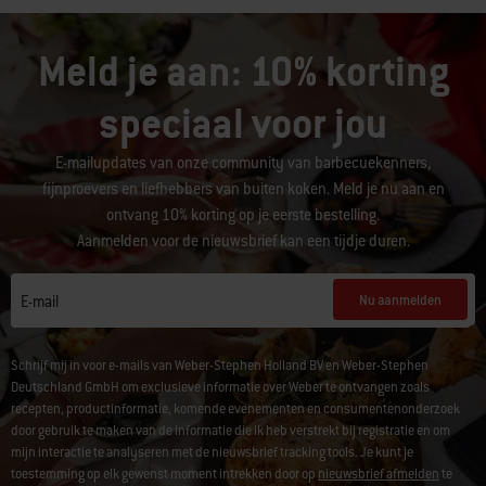
Meld je aan: 10% korting
speciaal voor jou
E-mailupdates van onze community van barbecuekenners,
fijnproevers en liefhebbers van buiten koken. Meld je nu aan en
ontvang 10% korting op je eerste bestelling.
Aanmelden voor de nieuwsbrief kan een tijdje duren.
Nu aanmelden
E-mail
Schrijf mij in voor e-mails van Weber-Stephen Holland BV en Weber-Stephen
Deutschland GmbH om exclusieve informatie over Weber te ontvangen zoals
recepten, productinformatie, komende evenementen en consumentenonderzoek
door gebruik te maken van de informatie die ik heb verstrekt bij registratie en om
mijn interactie te analyseren met de nieuwsbrief tracking tools. Je kunt je
toestemming op elk gewenst moment intrekken door op
nieuwsbrief afmelden
te