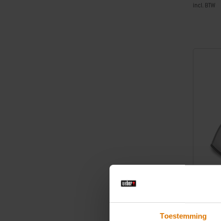
incl. BTW
Color Op
Grill ‘n 
Toestemming