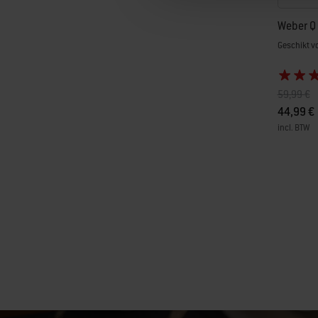
Weber Q G
Geschikt vo
Prijs verl
n
59,99 €
44,99 €
incl. BTW
Color Op
Page 1
Pa