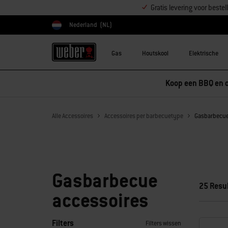
Gratis levering voor best
Nederland
(NL)
Kies land
Gas
Houtskool
Elektrische
Koop een BBQ en o
Alle Accessoires
Accessoires per barbecuetype
Gasbarbecue
Gasbarbecue
25 Resu
accessoires
Filters
Filters wissen