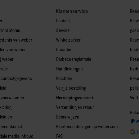
Klantenservice
Res
er
Contact
Rese
ginal Stores
Service
gasb
edenis van weber
Winkelzoeker
Rese
len van weber
Garantie
hout
j weber
Barbecueregistratie
Rese
matie
Handleidingen
barb
 contactgegevens
Klachten
Rese
leid
Volg je bestelling
pell
 voorwaarden
Herroepingsverzoek
Vind
klaring
Verzending en retour
Betaa
leid en
Betaalwijzen
vereenkomst -
Klantbeoordelingen op weber.com
iale media-inhoud
FAQ