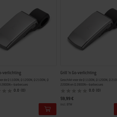
ieuwd met nieuwe resultaten.
Go-verlichting
Grill ‘n Go-verlichting
oor de Q 1100N, Q 1200N, Q 2100N, Q
Geschikt voor de Q 1100N, Q 1200N, Q 210
Q 2800N+-barbecues
2200N en Q 2800N+-barbecues
0.0
(0)
0.0
(0)
59,99 €
incl. BTW
tions