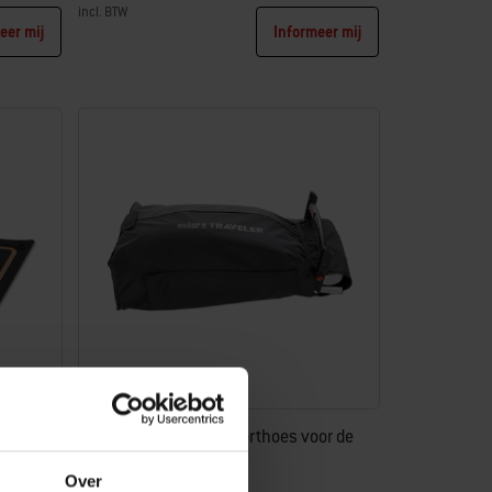
incl. BTW
eer mij
Informeer mij
Color Options
Beschermende transporthoes voor de
Weber Traveler
Over