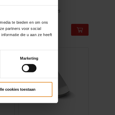
4.1
(62)
59,99 €
 media te bieden en om ons
incl. BTW
ze partners voor social
Color Options
nformatie die u aan ze heeft
Marketing
lle cookies toestaan