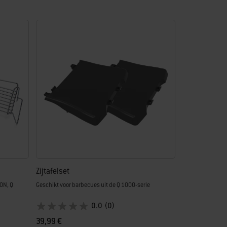
Zijtafelset
0N, Q
Geschikt voor barbecues uit de Q 1000-serie
0.0
(0)
39,99 €