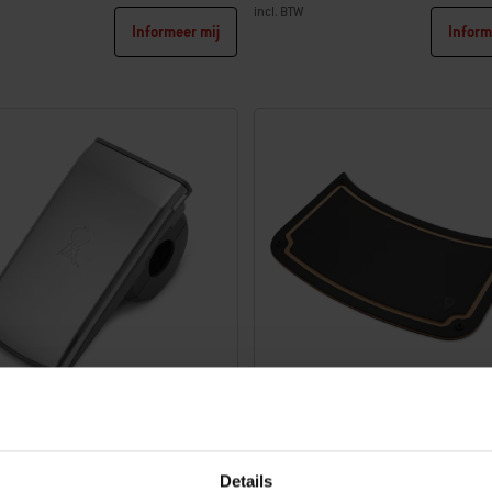
incl. BTW
Informeer mij
Inform
tions
Color Options
Go-verlichting
Weber Traveler omkeerbare
voorbereidings- en serveerplank
Details