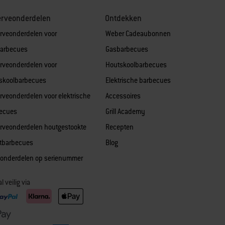
erveonderdelen
Ontdekken
rveonderdelen voor
Weber Cadeaubonnen
arbecues
Gasbarbecues
rveonderdelen voor
Houtskoolbarbecues
skoolbarbecues
Elektrische barbecues
rveonderdelen voor elektrische
Accessoires
ecues
Grill Academy
rveonderdelen houtgestookte
Recepten
etbarbecues
Blog
 onderdelen op serienummer
l veilig via