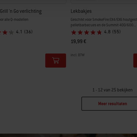
rill 'n Go verlichting
Lekbakjes
or alle Q-modellen
Geschikt voor SmokeFire EX4/EX6 houtges
pelletbarbecues en de Summit 400/600...
4.1
(36)
4.8
(55)
aagd van
aar
19,99 €
incl. BTW
tions
Color Options
1 - 12 van 25 bekijken
Meer resultaten
ge 2
Page 3