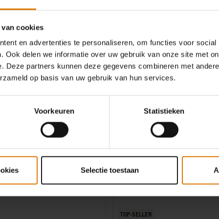
oor Q 3200N+, Weber Traveler en Lumin-
0.0
(0)
4.7
(16)
 van cookies
36,99 €
ent en advertenties te personaliseren, om functies voor social
incl. BTW
. Ook delen we informatie over uw gebruik van onze site met on
Informeer mij
Color Options
e. Deze partners kunnen deze gegevens combineren met andere i
erzameld op basis van uw gebruik van hun services.
Voorkeuren
Statistieken
ookies
Selectie toestaan
A
TOP-SELLER