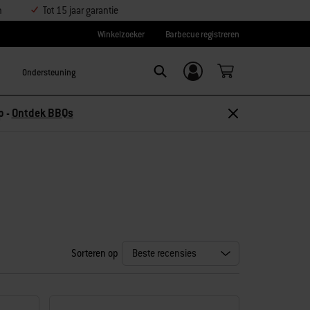
n
Tot 15 jaar garantie
Winkelzoeker
Barbecue registreren
Ondersteuning
Inloggen/
Search
aanmelden
p -
Ontdek BBQs
Sorteren op