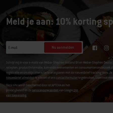
Meld je aan: 10% korting sp
Nu aanmelden
E-mail
Schrijf mij in voor e-mails van Weber-Stephen Holland BV en Weber-Stephen Deuts
recepten, productinformatie, komende evenementen en consumentenonderzoek door g
registratie en om mijn interactie te analyseren met de nieuwsbrief tracking tools.
nieuwsbrief afmelden
te klikken of ons
contactformulier
te gebruiken. Lees voor mee
Deze site wordt beschermd door reCAPTCHA en het
privacybeleid en de
servicevoorwaarden
van Google
zijn
van toepassing.