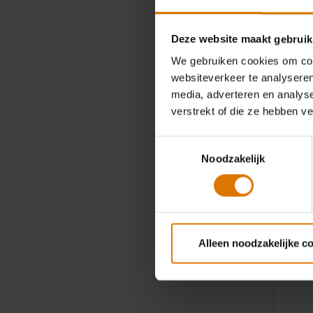
Geschikt v
barbecues
Deze website maakt gebruik
59,99 €
We gebruiken cookies om cont
incl. BTW
websiteverkeer te analyseren
media, adverteren en analys
verstrekt of die ze hebben v
Toestemmingsselectie
-25%
Noodzakelijk
Alleen noodzakelijke c