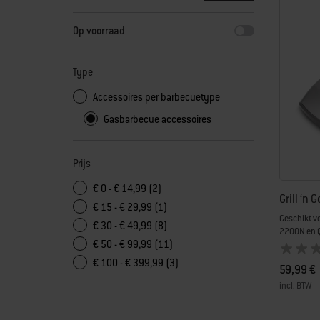
Door één van de filters te selecteren, wordt de pagina vern
Op voorraad
Type
Accessoires per barbecuetype
Gasbarbecue accessoires
Prijs
€ 0 - € 14,99 (2)
Grill ‘n 
€ 15 - € 29,99 (1)
Geschikt v
€ 30 - € 49,99 (8)
2200N en 
€ 50 - € 99,99 (11)
€ 100 - € 399,99 (3)
59,99 €
incl. BTW
Color Op