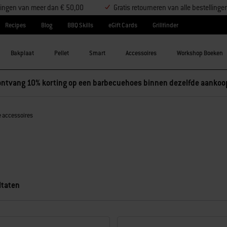
ellingen van meer dan € 50,00
Gratis retourneren van alle bestellinge
Recipes
Blog
BBQ Skills
eGift Cards
Grillfinder
Bakplaat
Pellet
Smart
Accessoires
Workshop Boeken
ntvang 10% korting op een barbecuehoes binnen dezelfde aankoo
 accessoires
ltaten