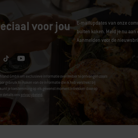
eciaal voor jou
E-mailupdates van onze comm
buiten koken. Meld je nu aan 
Aanmelden voor de nieuwsbrie
chland GmbH om exclusieve informatie over Weber te ontvangen zoals
ebruik te maken van de informatie die ik heb verstrekt bij
 Je kunt je toestemming op elk gewenst moment intrekken door op
r details ons
privacybeleid
.