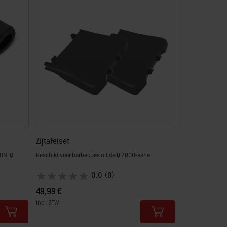
Zijtafelset
0N, Q
Geschikt voor barbecues uit de Q 2000-serie
0.0
(0)
49,99 €
incl. BTW
Color Options