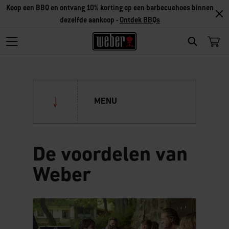
Koop een BBQ en ontvang 10% korting op een barbecuehoes binnen
dezelfde aankoop -
Ontdek BBQs
Search
MENU
Over Weber
De voordelen van
Weber Original Stores
Weber
De geschiedenis van Weber
Weber original Store Amersfoort
De voordelen van Weber