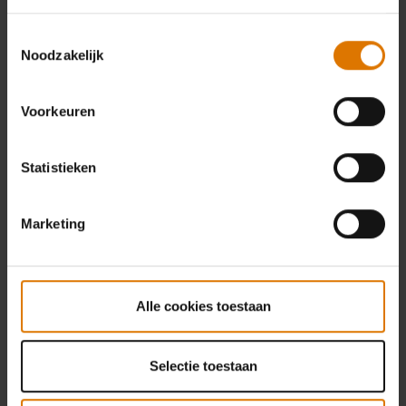
dankzij onze accessoires verhoog je jouw
Toestemmingsselectie
comfort en verlaag je het risico op ongelukjes.
Noodzakelijk
Meer informatie
Voorkeuren
Statistieken
Marketing
Eenvoud
Alle cookies toestaan
Ingewikkelde barbecues? Dat is iets van vroeger,
voor de tijd dat Weber met zijn barbecues op de
Selectie toestaan
markt kwam. En om je het leven nog
gemakkelijker te maken, kun je jouw vragen