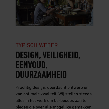
Design
Veiligheid
Eenvoud
Duurzaamheid
Business to business
TYPISCH WEBER
DESIGN, VEILIGHEID,
Werken bij Weber
EENVOUD,
Pers
Huidige vacatures
DUURZAAMHEID
Persberichten
Prachtig design, doordacht ontwerp en
van optimale kwaliteit. Wij stellen steeds
alles in het werk om barbecues aan te
bieden die over alle mogelijke gemakken