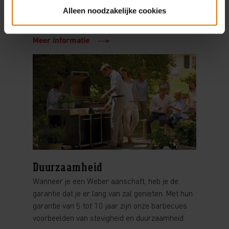
telefonisch of via e-mail aan onze medewerkers
Alleen noodzakelijke cookies
stellen.
Meer informatie
Duurzaamheid
Wanneer je een Weber aanschaft, heb je de
garantie dat je er lang van zal genieten. Met hun
garantie van 5 tot 10 jaar zijn onze barbecues
voorbeelden van stevigheid en duurzaamheid.