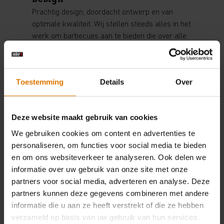
Prachtig design, doordacht ontwerp en van
optimale kwaliteit. Wij stellen steeds alles in het
werk om barbecues aan te bieden die over alle
mogelijke gemakken beschikken.
Meer informatie
Toestemming
Details
Over
Deze website maakt gebruik van cookies
We gebruiken cookies om content en advertenties te
personaliseren, om functies voor social media te bieden
en om ons websiteverkeer te analyseren. Ook delen we
informatie over uw gebruik van onze site met onze
partners voor social media, adverteren en analyse. Deze
Veiligheid
partners kunnen deze gegevens combineren met andere
informatie die u aan ze heeft verstrekt of die ze hebben
Gas, houtskool of elektrisch? Bij elke barbecue
verzameld op basis van uw gebruik van hun services.
van Weber staat veiligheid op nummer 1. En