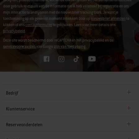
door gebruik te maken van de informatie die ik heb verstrekt bij registratie en om
mijn interactie te analyseren met de nieuwsbrief tracking tools. Je kunt je
toestemming op elk gewenst moment intrekken door op
nieuwsbrief afmelden
te
klikken of ons
contactformulier
te gebruiken. Lees voor meer details ons
privacybeleid
.
Deze site wordt beschermd door reCAPTCHA en het privacybeleid en de
servicevoorwaarden
van Google
zijn van toepassing.
Bedrijf
Klantenservice
Reserveonderdelen