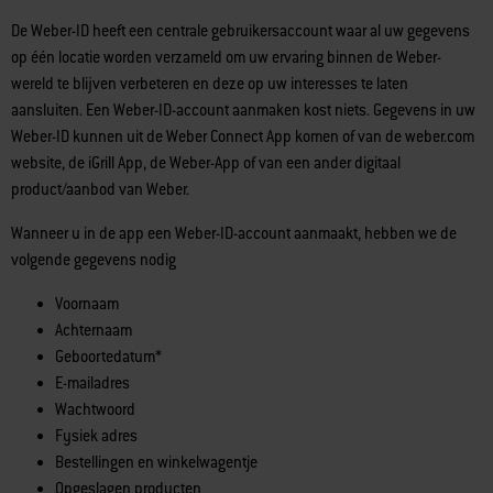
De Weber-ID heeft een centrale gebruikersaccount waar al uw gegevens
op één locatie worden verzameld om uw ervaring binnen de Weber-
wereld te blijven verbeteren en deze op uw interesses te laten
aansluiten. Een Weber-ID-account aanmaken kost niets. Gegevens in uw
Weber-ID kunnen uit de Weber Connect App komen of van de weber.com
website, de iGrill App, de Weber-App of van een ander digitaal
product/aanbod van Weber.
Wanneer u in de app een Weber-ID-account aanmaakt, hebben we de
volgende gegevens nodig
Voornaam
Achternaam
Geboortedatum*
E-mailadres
Wachtwoord
Fysiek adres
Bestellingen en winkelwagentje
Opgeslagen producten