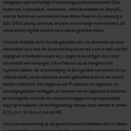
inbegrepen over het huidige of toekomstige productassortiment (bijv.
barbecues, hulpstukken, toebehoren, verbruiksartikelen en lifestyle),
evenals feesten en evenementen waar Weber-Stephen bij aanwezig is
(bijv. Grill Academy, seminars, beurzen en eenmalige evenementen). Dit
omvat tevens digitale reclame via e-mail en gedrukte media.
U kunt de dubbele opt-in functie gebruiken om u te abonneren op onze
nieuwsbrief via e-mail. Na de aanmelding sturen wij u een e-mail naar het
opgegeven e-mailadres waarin wij u vragen te bevestigen dat u onze
nieuwsbrief wilt ontvangen. U kunt hiervoor op de meegestuurde
hyperlink klikken. Als de bevestiging via de hyperlink niet binnen 24 uur
voltooid wordt, zal uw informatie worden geblokkeerd en na een maand
worden verwijderd. Ook mogen we uw IP-adressen en registratie- en
bevestigingstijden vastleggen en bewaren om uw registratie te verifiëren
en om mogelijk misbruik van uw persoonsgegevens op toepasselijke
wijze op te helderen. De rechtsgrondslag hiervoor staat vermeld in artikel
6 (1), zin 1, lid a) en c) van de AVG.
U kunt uw toestemming op elk gewenst moment intrekken door te klikken