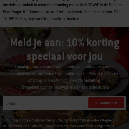
toezichtsautoriteit in overeenstemming met artikel 55 AVG is de Berliner
Beauftragte für Datenschutz und Informationsfreiheit, Friedrichstr. 219,
10969 Berlijn, mailbox@datenschutz-berlin.de.
Meld je aan: 10% korting
speciaal voor jou
E-mailupdates van onze community van barbecuekenners,
fijnproevers en liefhebbers van buiten koken. Meld je nu aan en
ontvang 10% korting op je eerste bestelling.
Aanmelden voor de nieuwsbrief kan een tijdje duren.
Nu aanmelden
E-mail
Schrijf mij in voor e-mails van Weber-Stephen Holland BV en Weber-Stephen
Deutschland GmbH om exclusieve informatie over Weber te ontvangen zoals