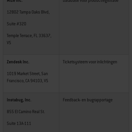
Mize Inc.
Database voor productregistratie
12802 Tampa Oaks Blvd,
Suite #320
Temple Terrace, FL 33637,
VS
Zendesk Inc.
Ticketsysteem voor inlichtingen
1019 Market Street, San
Francisco, CA 94103, VS
Instabug, Inc.
Feedback- en bugrapportage
855 El Camino Real St.
Suite 13A-111