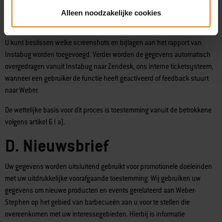
Als u feedback naar ons wilt sturen, vragen we ook om uw e-mailadres,
Alleen noodzakelijke cookies
zodat we op uw opmerking, vraag of andere informatie kunnen reageren.
Wij verwerken alle opmerkingen die u aan het feedbackrapport toevoegt.
U kunt beslissen welke screenshots en bijlagen aan het rapport van
Instabug worden toegevoegd. Verder worden de gegevens automatisch
overgedragen vanuit Instabug naar Zendesk, ons interne ticketsysteem,
wanneer een gebruiker de functie heeft geactiveerd of feedback stuurt
naar Weber.
De wettelijke basis voor dit proces is toestemming vanuit de betrokkene
volgens artikel 6 I a).
D. Nieuwsbrief
Uw gegevens worden uitsluitend gebruikt voor promotionele doeleinden
met uw uitdrukkelijke voorafgaande toestemming. Wij gebruiken uw
gegevens om nieuwe producten en events gerelateerd aan Weber-
Stephen op het gebied van barbecueën aan u voor te stellen die
overeenkomen met uw interessegebieden. Hierbij is informatie