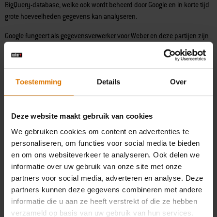
BigQuery-database, welke ook wordt beheerd door Google en in korte tijd
grote hoeveelheden gegevens kan analyseren.
Google fungeert als gegevensverwerker voor Weber en deze partijen zijn
onderling overeenkomsten aangegaan overeenkomstig artikel 28 van de
AVG. Google is onderhevig aan het privacyschild.
(2) Firebase Crashlytics
Toestemming
Details
Over
Wij gebruiken de tool Firebase Crashlytics om bugs en andere fouten in
de app te analyseren en traceren. Wanneer zich een fout voordoet in de
Deze website maakt gebruik van cookies
app, ontvangen wij graag de technische gegevens uit de app (de UUID
We gebruiken cookies om content en advertenties te
van de installatie en gegevens van crashes) om de oorzaak van de fout te
personaliseren, om functies voor social media te bieden
analyseren, wat ons in staat stelt de app voor alle gebruikers verder te
en om ons websiteverkeer te analyseren. Ook delen we
verbeteren.
informatie over uw gebruik van onze site met onze
Firebase Crashlytics vraagt om uw toestemming voordat uw gegevens
partners voor social media, adverteren en analyse. Deze
voor bovenstaande doeleinden worden overgedragen.
partners kunnen deze gegevens combineren met andere
informatie die u aan ze heeft verstrekt of die ze hebben
De wettelijke basis hiervoor is artikel 6 I a) en f), aangezien wij een
verzameld op basis van uw gebruik van hun services.