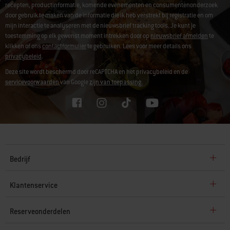
recepten, productinformatie, komende evenementen en consumentenonderzoek
door gebruik te maken van de informatie die ik heb verstrekt bij registratie en om
mijn interactie te analyseren met de nieuwsbrief tracking tools. Je kunt je
toestemming op elk gewenst moment intrekken door op
nieuwsbrief afmelden
te
klikken of ons
contactformulier
te gebruiken. Lees voor meer details ons
privacybeleid
.
Deze site wordt beschermd door reCAPTCHA en het privacybeleid en de
servicevoorwaarden
van Google
zijn van toepassing.
Bedrijf
Klantenservice
Reserveonderdelen