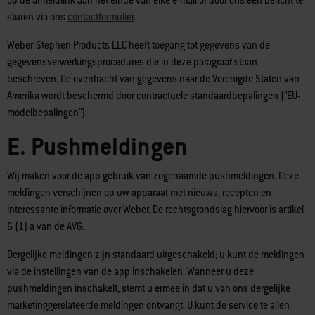
op de afmeldlink aan het einde van elke e-mail of door ons een bericht te
sturen via ons
contactformulier
.
Weber-Stephen Products LLC heeft toegang tot gegevens van de
gegevensverwerkingsprocedures die in deze paragraaf staan
beschreven. De overdracht van gegevens naar de Verenigde Staten van
Amerika wordt beschermd door contractuele standaardbepalingen ("EU-
modelbepalingen").
E. Pushmeldingen
Wij maken voor de app gebruik van zogenaamde pushmeldingen. Deze
meldingen verschijnen op uw apparaat met nieuws, recepten en
interessante informatie over Weber. De rechtsgrondslag hiervoor is artikel
6 (1) a van de AVG.
Dergelijke meldingen zijn standaard uitgeschakeld; u kunt de meldingen
via de instellingen van de app inschakelen. Wanneer u deze
pushmeldingen inschakelt, stemt u ermee in dat u van ons dergelijke
marketinggerelateerde meldingen ontvangt. U kunt de service te allen