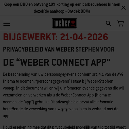
Koop een BBQ en ontvang 10% korting op een barbecuehoes binnen
dezelfde aankoop -
Ontdek BBQs
Search
BIJGEWERKT: 21-04-2026
PRIVACYBELEID VAN WEBER STEPHEN VOOR
DE “WEBER CONNECT APP”​
De bescherming van uw persoonsgegevens conform art. 4.1 van de AVG
(hierna te noemen: “persoonsgegevens”) staat bij Weber-Stephen
voorop. In dit document willen wij u informeren over de gegevens die wij
verzamelen en verwerken als u de Weber Connect App (hierna te
noemen: de "app") gebruikt. Dit privacybeleid bevat alle informatie
betreffende de verwerking van uw gegevens in en in verband met de
app.
Houd er rekening mee dat dit privacybeleid mogelijk van tijd tot tijd wordt