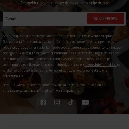
Aanmelden voor de nieuwsbrief kan een tijdje duren.
NU AANMELDEN
E-mail
Schrijf mij in voor e-mails van Weber-Stephen Holland BV en Weber-Stephen
Deutschland GmbH om exclusieve informatie over Weber te ontvangen zoals
recepten, productinformatie, komende evenementen en consumentenonderzoek
door gebruik te maken van de informatie die ik heb verstrekt bij registratie en om
mijn interactie te analyseren met de nieuwsbrief tracking tools. Je kunt je
toestemming op elk gewenst moment intrekken door op
nieuwsbrief afmelden
te
klikken of ons
contactformulier
te gebruiken. Lees voor meer details ons
privacybeleid
.
Deze site wordt beschermd door reCAPTCHA en het privacybeleid en de
servicevoorwaarden
van Google
zijn van toepassing.