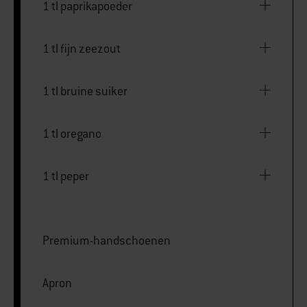
1 tl paprikapoeder
1 tl fijn zeezout
1 tl bruine suiker
1 tl oregano
1 tl peper
Premium-handschoenen
Apron