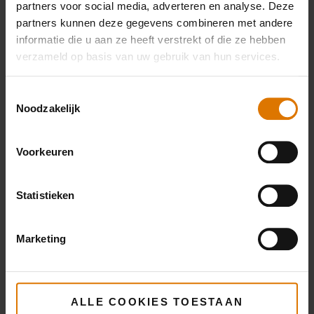
partners voor social media, adverteren en analyse. Deze
Premium
Barbecuewant
Premiu
partners kunnen deze gegevens combineren met andere
barbecueset
handsc
informatie die u aan ze heeft verstrekt of die ze hebben
Meer
verzameld op basis van uw gebruik van hun services.
informatie
Meer
Meer
informatie
infor
Toestemmingsselectie
Noodzakelijk
Voorkeuren
Statistieken
Marketing
ALLE COOKIES TOESTAAN