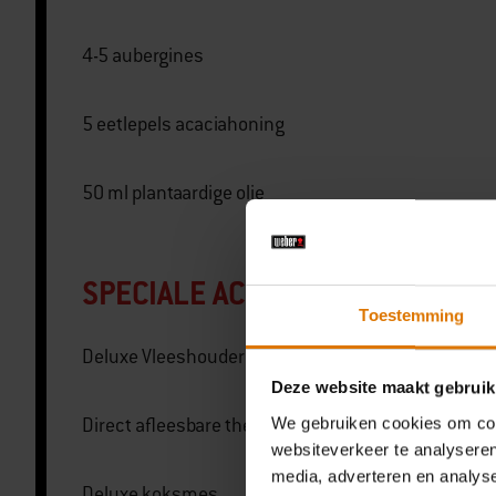
4-5 aubergines
5 eetlepels acaciahoning
50 ml plantaardige olie
SPECIALE ACCESSOIRES
Toestemming
Deluxe Vleeshouder
Deze website maakt gebruik
We gebruiken cookies om cont
Direct afleesbare thermometer
websiteverkeer te analyseren
media, adverteren en analys
Deluxe koksmes