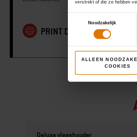
verstrekt of die ze hebben v
Toestemmingsselectie
Noodzakelijk
PRINT DEZE LIJST
ALLEEN NOODZAKE
COOKIES
Deluxe vleeshouder