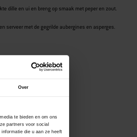
te dille en ui en breng op smaak met peper en zout.
s en serveer met de gegrilde aubergines en asperges.
Over
 media te bieden en om ons
ze partners voor social
nformatie die u aan ze heeft