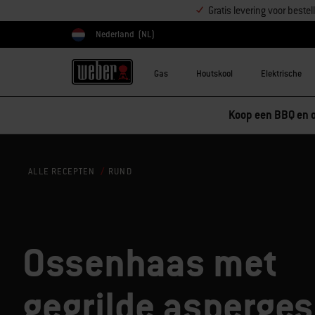
Gratis levering voor best
Nederland
(NL)
Kies land
Gas
Houtskool
Elektrische
Koop een BBQ en o
RUND
ALLE RECEPTEN
Ossenhaas met
gegrilde asperges