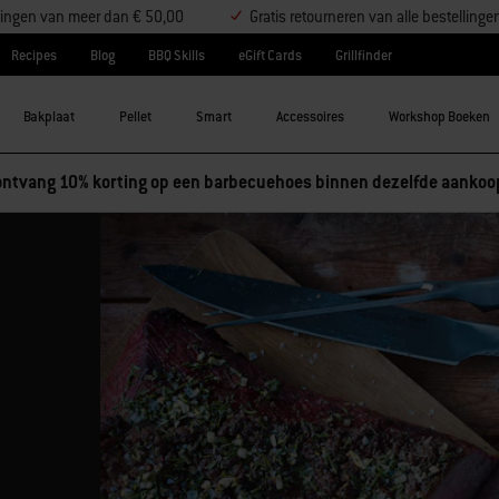
ellingen van meer dan € 50,00
Gratis retourneren van alle bestellinge
Recipes
Blog
BBQ Skills
eGift Cards
Grillfinder
Bakplaat
Pellet
Smart
Accessoires
Workshop Boeken
ntvang 10% korting op een barbecuehoes binnen dezelfde aankoo