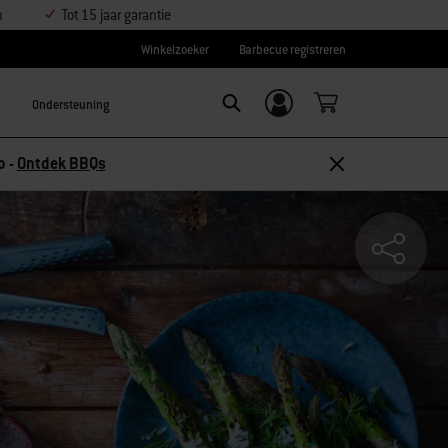
n
Tot 15 jaar garantie
Winkelzoeker
Barbecue registreren
Ondersteuning
Inloggen/
SEARCH
aanmelden
p -
Ontdek BBQs