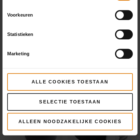
accessoires
Voorkeuren
Statistieken
Dutch Oven
Premium-
Premiu
Duo
handschoenen
barbecu
Marketing
Meer
Meer
Meer
informatie
informatie
infor
ALLE COOKIES TOESTAAN
SELECTIE TOESTAAN
ALLEEN NOODZAKELIJKE COOKIES