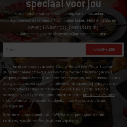
speciaal voor jou
E-mailupdates van onze community van barbecuekenners,
fijnproevers en liefhebbers van buiten koken. Meld je nu aan en
ontvang 10% korting op je eerste bestelling.
Aanmelden voor de nieuwsbrief kan een tijdje duren.
NU AANMELDEN
E-mail
Schrijf mij in voor e-mails van Weber-Stephen Holland BV en Weber-Stephen
Deutschland GmbH om exclusieve informatie over Weber te ontvangen zoals
recepten, productinformatie, komende evenementen en consumentenonderzoek
door gebruik te maken van de informatie die ik heb verstrekt bij registratie en om
mijn interactie te analyseren met de nieuwsbrief tracking tools. Je kunt je
toestemming op elk gewenst moment intrekken door op
nieuwsbrief afmelden
te
klikken of ons
contactformulier
te gebruiken. Lees voor meer details ons
privacybeleid
.
Deze site wordt beschermd door reCAPTCHA en het privacybeleid en de
servicevoorwaarden
van Google
zijn van toepassing.