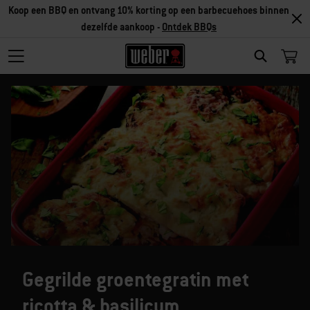
Koop een BBQ en ontvang 10% korting op een barbecuehoes binnen
dezelfde aankoop -
Ontdek BBQs
SEARCH
Gegrilde groentegratin met
ricotta & basilicum