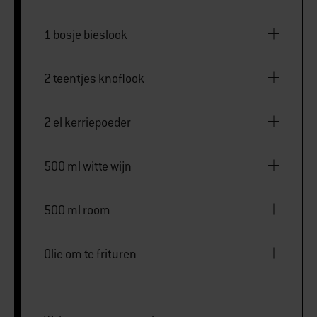
1 bosje bieslook
2 teentjes knoflook
2 el kerriepoeder
500 ml witte wijn
500 ml room
Olie om te frituren