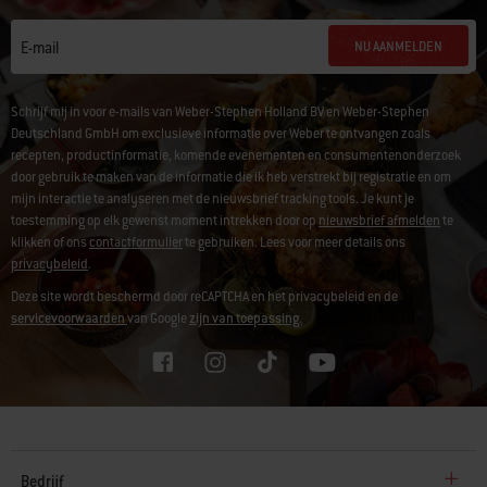
NU AANMELDEN
E-mail
Schrijf mij in voor e-mails van Weber-Stephen Holland BV en Weber-Stephen
Deutschland GmbH om exclusieve informatie over Weber te ontvangen zoals
recepten, productinformatie, komende evenementen en consumentenonderzoek
door gebruik te maken van de informatie die ik heb verstrekt bij registratie en om
mijn interactie te analyseren met de nieuwsbrief tracking tools. Je kunt je
toestemming op elk gewenst moment intrekken door op
nieuwsbrief afmelden
te
klikken of ons
contactformulier
te gebruiken. Lees voor meer details ons
privacybeleid
.
Deze site wordt beschermd door reCAPTCHA en het privacybeleid en de
servicevoorwaarden
van Google
zijn van toepassing.
Bedrijf